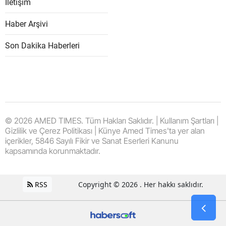
İletişim
Haber Arşivi
Son Dakika Haberleri
© 2026 AMED TIMES. Tüm Hakları Saklıdır. | Kullanım Şartları |
Gizlilik ve Çerez Politikası | Künye Amed Times'ta yer alan
içerikler, 5846 Sayılı Fikir ve Sanat Eserleri Kanunu
kapsamında korunmaktadır.
RSS
Copyright © 2026 . Her hakkı saklıdır.