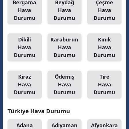
Bergama
Beydağ
Çeşme
Hava
Hava
Hava
Durumu
Durumu
Durumu
Dikili
Karaburun
Kınık
Hava
Hava
Hava
Durumu
Durumu
Durumu
Kiraz
Ödemiş
Tire
Hava
Hava
Hava
Durumu
Durumu
Durumu
Türkiye Hava Durumu
Adana
Adıyaman
Afyonkara