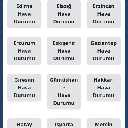
Edirne
Elazığ
Erzincan
Hava
Hava
Hava
Durumu
Durumu
Durumu
Erzurum
Eskişehir
Gaziantep
Hava
Hava
Hava
Durumu
Durumu
Durumu
Giresun
Gümüşhan
Hakkari
Hava
e
Hava
Durumu
Hava
Durumu
Durumu
Hatay
Isparta
Mersin