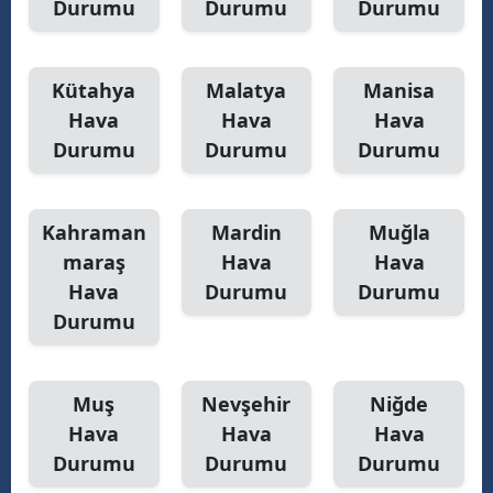
Durumu
Durumu
Durumu
Kütahya
Malatya
Manisa
Hava
Hava
Hava
Durumu
Durumu
Durumu
Kahraman
Mardin
Muğla
maraş
Hava
Hava
Hava
Durumu
Durumu
Durumu
Muş
Nevşehir
Niğde
Hava
Hava
Hava
Durumu
Durumu
Durumu