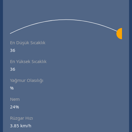
En Düşük Sıcaklık
36
En Yüksek Sıcaklık
36
Yağmur Olasılığı
%
Nem
24%
Rüzgar Hızı
3.85 km/h