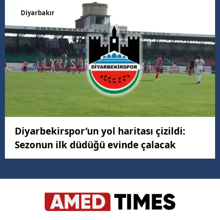
Diyarbakır
Diyarbekirspor’un yol haritası çizildi:
Sezonun ilk düdüğü evinde çalacak