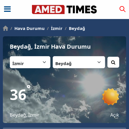
/
Hava Durumu
/
İzmir
/
Beydağ
Beydağ, İzmir Hava Durumu
İl:
İlçe:
°
36
Beydağ, İzmir
Açık