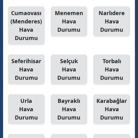
Cumaovası
Menemen
Narlıdere
(Menderes)
Hava
Hava
Hava
Durumu
Durumu
Durumu
Seferihisar
Selçuk
Torbalı
Hava
Hava
Hava
Durumu
Durumu
Durumu
Urla
Bayraklı
Karabağlar
Hava
Hava
Hava
Durumu
Durumu
Durumu