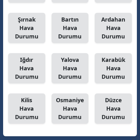
Şırnak
Bartın
Ardahan
Hava
Hava
Hava
Durumu
Durumu
Durumu
Iğdır
Yalova
Karabük
Hava
Hava
Hava
Durumu
Durumu
Durumu
Kilis
Osmaniye
Düzce
Hava
Hava
Hava
Durumu
Durumu
Durumu