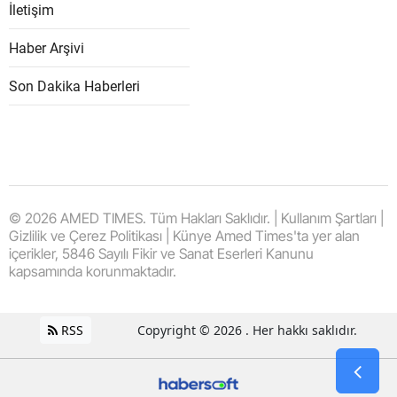
İletişim
Haber Arşivi
Son Dakika Haberleri
© 2026 AMED TIMES. Tüm Hakları Saklıdır. | Kullanım Şartları |
Gizlilik ve Çerez Politikası | Künye Amed Times'ta yer alan
içerikler, 5846 Sayılı Fikir ve Sanat Eserleri Kanunu
kapsamında korunmaktadır.
RSS
Copyright © 2026 . Her hakkı saklıdır.