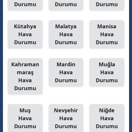
Durumu
Durumu
Durumu
Kütahya
Malatya
Manisa
Hava
Hava
Hava
Durumu
Durumu
Durumu
Kahraman
Mardin
Muğla
maraş
Hava
Hava
Hava
Durumu
Durumu
Durumu
Muş
Nevşehir
Niğde
Hava
Hava
Hava
Durumu
Durumu
Durumu