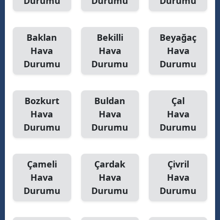
Durumu
Durumu
Durumu
Baklan
Bekilli
Beyağaç
Hava
Hava
Hava
Durumu
Durumu
Durumu
Bozkurt
Buldan
Çal
Hava
Hava
Hava
Durumu
Durumu
Durumu
Çameli
Çardak
Çivril
Hava
Hava
Hava
Durumu
Durumu
Durumu