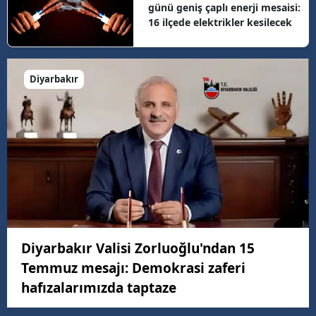
günü geniş çaplı enerji mesaisi:
16 ilçede elektrikler kesilecek
Diyarbakır
Diyarbakır Valisi Zorluoğlu'ndan 15
Temmuz mesajı: Demokrasi zaferi
hafızalarımızda taptaze