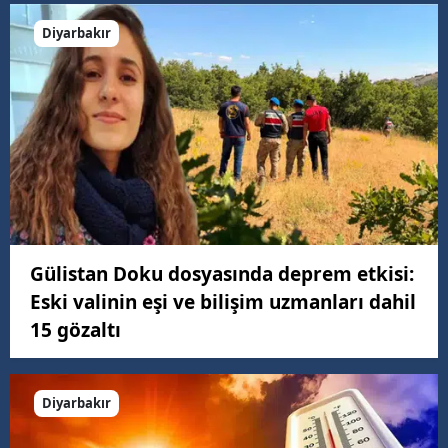
Diyarbakır
Gülistan Doku dosyasında deprem etkisi:
Eski valinin eşi ve bilişim uzmanları dahil
15 gözaltı
Diyarbakır