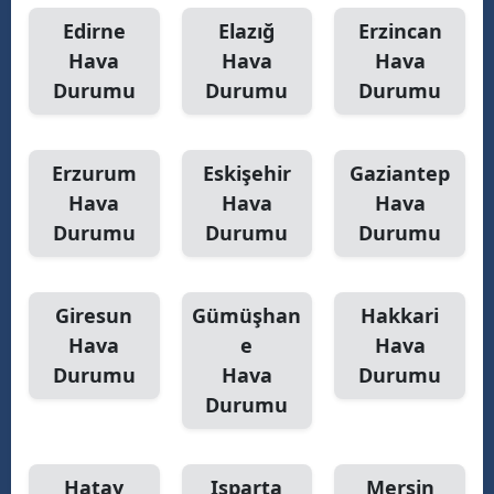
Edirne
Elazığ
Erzincan
Hava
Hava
Hava
Durumu
Durumu
Durumu
Erzurum
Eskişehir
Gaziantep
Hava
Hava
Hava
Durumu
Durumu
Durumu
Giresun
Gümüşhan
Hakkari
Hava
e
Hava
Durumu
Hava
Durumu
Durumu
Hatay
Isparta
Mersin