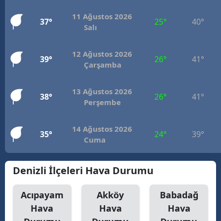
11 Ağustos 2026
37°
25°
40°
Salı
12 Ağustos 2026
39°
26°
41°
Çarşamba
13 Ağustos 2026
38°
26°
41°
Perşembe
14 Ağustos 2026
35°
24°
39°
Cuma
Denizli İlçeleri Hava Durumu
Acıpayam
Akköy
Babadağ
Hava
Hava
Hava