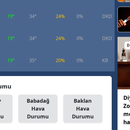
19°
34°
24%
0%
DKD
8.
19°
34°
24%
0%
DKD
4.
D
19°
35°
20%
0%
KB
4.
rumu
Di
y
Babadağ
Baklan
Zo
Hava
Hava
me
mu
Durumu
Durumu
ha