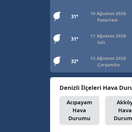
10 Ağustos 2026
31°
Pazartesi
11 Ağustos 2026
31°
Salı
12 Ağustos 2026
32°
Çarşamba
Denizli İlçeleri Hava Du
Acıpayam
Akkö
Hava
Hava
Durumu
Duru