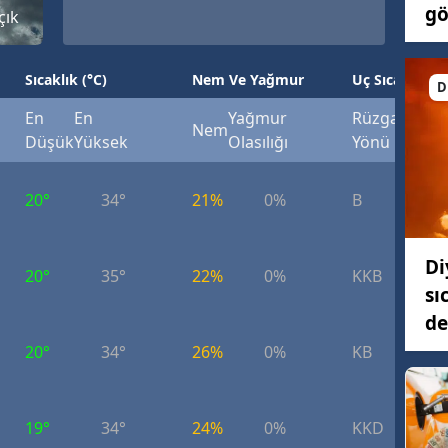
gö
çık
Sıcaklık (°C)
Nem Ve Yağmur
Uç Sıcaklık (°
D
En
En
Yağmur
Rüzgar
Rüzg
Nem
Düşük
Yüksek
Olasılığı
Yönü
Hızı
20°
34°
21%
0%
B
5.
Di
20°
35°
22%
0%
KKB
4.
sı
de
20°
34°
26%
0%
KB
5.
19°
34°
24%
0%
KKD
5.