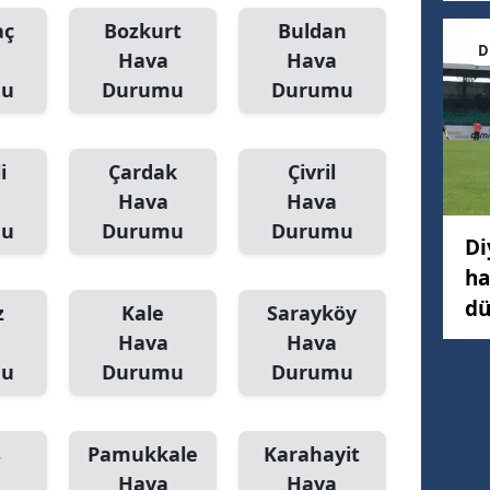
aç
Bozkurt
Buldan
D
Hava
Hava
mu
Durumu
Durumu
i
Çardak
Çivril
Hava
Hava
mu
Durumu
Durumu
Di
ha
dü
z
Kale
Sarayköy
Hava
Hava
mu
Durumu
Durumu
s
Pamukkale
Karahayit
Hava
Hava