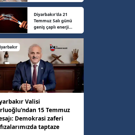
sonrası güncel fiyatlar
belli oldu
Diyarbakır’da 21
37 km/h
Temmuz Salı günü
geniş çaplı enerji
mesaisi: 16 ilçede
06 km/h
elektrikler kesilecek
iyarbakır
35 km/h
yarbakır Valisi
rluoğlu'ndan 15 Temmuz
sajı: Demokrasi zaferi
fızalarımızda taptaze