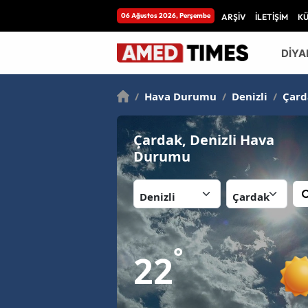
06 Ağustos 2026, Perşembe
ARŞİV
İLETİŞİM
K
DİYA
/
Hava Durumu
/
Denizli
/
Çard
Çardak, Denizli Hava
Durumu
İl:
İlçe:
°
22