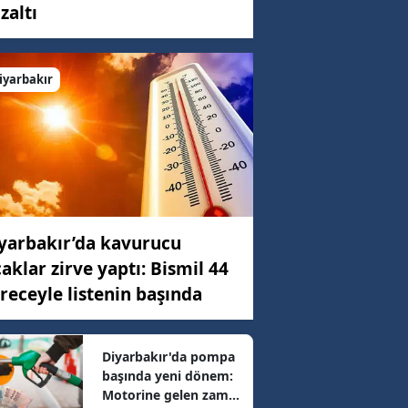
zaltı
C)
iyarbakır
ar
47 km/h
yarbakır’da kavurucu
36 km/h
caklar zirve yaptı: Bismil 44
receyle listenin başında
08 km/h
Diyarbakır'da pompa
başında yeni dönem:
44 km/h
Motorine gelen zam