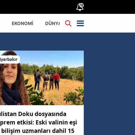
12
EKONOMİ
DÜNYA
TÜRKİYE
iyarbakır
listan Doku dosyasında
prem etkisi: Eski valinin eşi
 bilişim uzmanları dahil 15