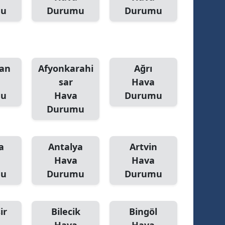
mu
Durumu
Durumu
an
Afyonkarahi
Ağrı
sar
Hava
mu
Hava
Durumu
Durumu
a
Antalya
Artvin
Hava
Hava
mu
Durumu
Durumu
ir
Bilecik
Bingöl