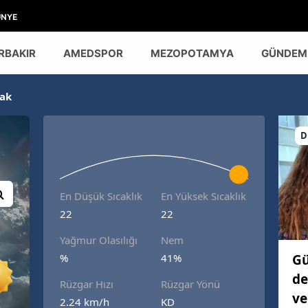
ÜNYE
RBAKIR
AMEDSPOR
MEZOPOTAMYA
GÜNDEM
ak
D
En Düşük Sıcaklık
En Yüksek Sıcaklık
22
22
Yağmur Olasılığı
Nem
Gü
%
41%
de
Rüzgar Hızı
Rüzgar Yönü
ve
2.24 km/h
KD