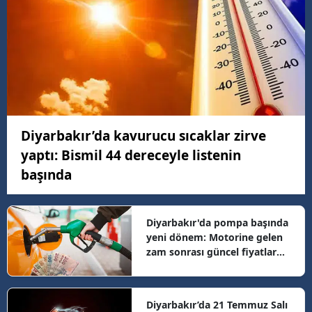
Diyarbakır’da kavurucu sıcaklar zirve
yaptı: Bismil 44 dereceyle listenin
başında
Diyarbakır'da pompa başında
yeni dönem: Motorine gelen
zam sonrası güncel fiyatlar
belli oldu
Diyarbakır’da 21 Temmuz Salı