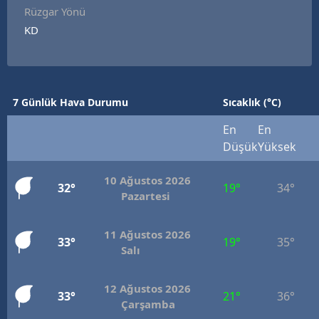
Rüzgar Yönü
KD
7 Günlük Hava Durumu
Sıcaklık (°C)
En
En
Düşük
Yüksek
10 Ağustos 2026
32°
19°
34°
Pazartesi
11 Ağustos 2026
33°
19°
35°
Salı
12 Ağustos 2026
33°
21°
36°
Çarşamba