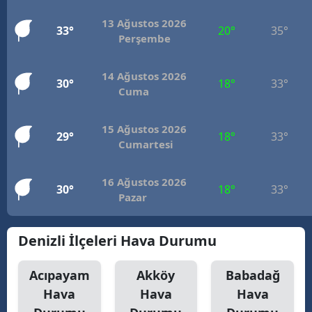
13 Ağustos 2026
33°
20°
35°
Perşembe
14 Ağustos 2026
30°
18°
33°
Cuma
15 Ağustos 2026
29°
18°
33°
Cumartesi
16 Ağustos 2026
30°
18°
33°
Pazar
Denizli İlçeleri Hava Durumu
Acıpayam
Akköy
Babadağ
Hava
Hava
Hava