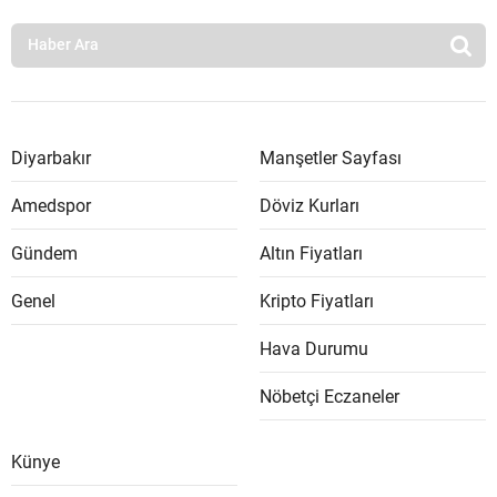
Diyarbakır
Manşetler Sayfası
Amedspor
Döviz Kurları
Gündem
Altın Fiyatları
Genel
Kripto Fiyatları
Hava Durumu
Nöbetçi Eczaneler
Künye