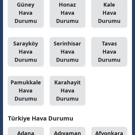
Güney
Honaz
Kale
Hava
Hava
Hava
Durumu
Durumu
Durumu
Sarayköy
Serinhisar
Tavas
Hava
Hava
Hava
Durumu
Durumu
Durumu
Pamukkale
Karahayit
Hava
Hava
Durumu
Durumu
Türkiye Hava Durumu
Adana
Adıyaman
Afyonkara