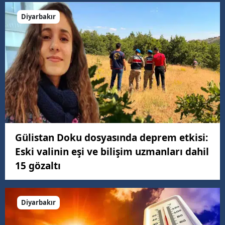
Diyarbakır
Gülistan Doku dosyasında deprem etkisi:
Eski valinin eşi ve bilişim uzmanları dahil
15 gözaltı
Diyarbakır