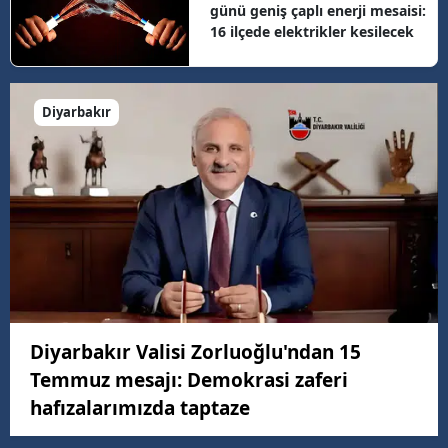
günü geniş çaplı enerji mesaisi:
16 ilçede elektrikler kesilecek
Diyarbakır
Diyarbakır Valisi Zorluoğlu'ndan 15
Temmuz mesajı: Demokrasi zaferi
hafızalarımızda taptaze