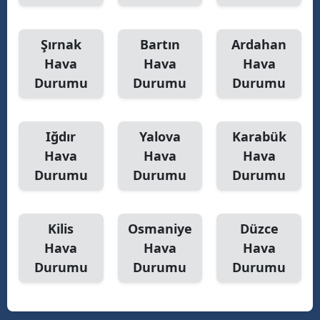
Şırnak
Bartın
Ardahan
Hava
Hava
Hava
Durumu
Durumu
Durumu
Iğdır
Yalova
Karabük
Hava
Hava
Hava
Durumu
Durumu
Durumu
Kilis
Osmaniye
Düzce
Hava
Hava
Hava
Durumu
Durumu
Durumu