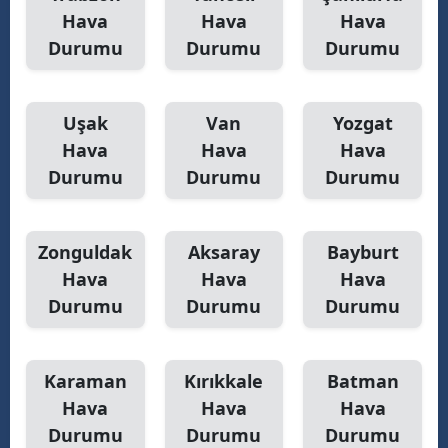
Hava
Hava
Hava
Durumu
Durumu
Durumu
Uşak
Van
Yozgat
Hava
Hava
Hava
Durumu
Durumu
Durumu
Zonguldak
Aksaray
Bayburt
Hava
Hava
Hava
Durumu
Durumu
Durumu
Karaman
Kırıkkale
Batman
Hava
Hava
Hava
Durumu
Durumu
Durumu