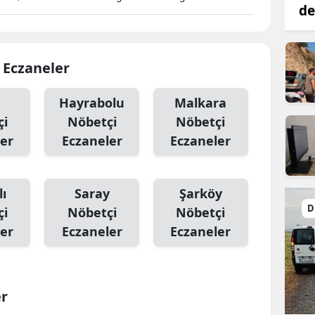
de
i Eczaneler
Hayrabolu
Malkara
çi
Nöbetçi
Nöbetçi
er
Eczaneler
Eczaneler
ı
Saray
Şarköy
D
çi
Nöbetçi
Nöbetçi
er
Eczaneler
Eczaneler
er