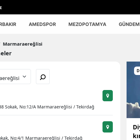
E
RBAKIR
AMEDSPOR
MEZOPOTAMYA
GÜNDEM
/
Marmaraereğlisi
eler
D
k 38 Sokak, No:12/A Marmaraereğlisi / Tekirdağ
Di
kı
okak, No:4/1 Marmaraereğlisi / Tekirdağ