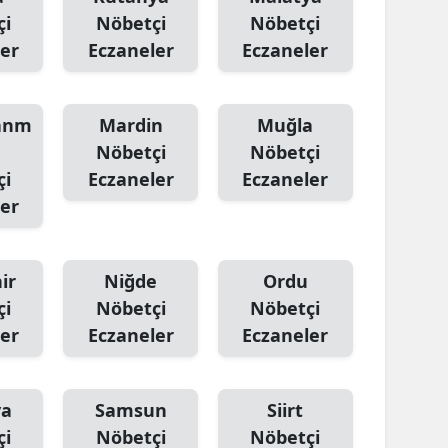
çi
Nöbetçi
Nöbetçi
er
Eczaneler
Eczaneler
anm
Mardin
Muğla
Nöbetçi
Nöbetçi
çi
Eczaneler
Eczaneler
er
ir
Niğde
Ordu
çi
Nöbetçi
Nöbetçi
er
Eczaneler
Eczaneler
ya
Samsun
Siirt
çi
Nöbetçi
Nöbetçi