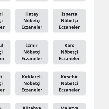
ri
Hatay
Isparta
çi
Nöbetçi
Nöbetçi
er
Eczaneler
Eczaneler
ul
İzmir
Kars
çi
Nöbetçi
Nöbetçi
er
Eczaneler
Eczaneler
i
Kırklareli
Kırşehir
çi
Nöbetçi
Nöbetçi
er
Eczaneler
Eczaneler
a
Kütahya
Malatya