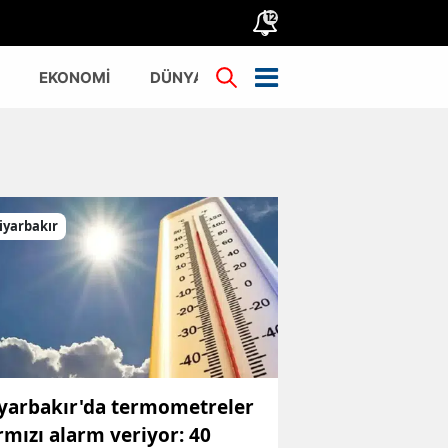
12
EKONOMİ
DÜNYA
TÜRKİYE
iyarbakır
yarbakır'da termometreler
rmızı alarm veriyor: 40