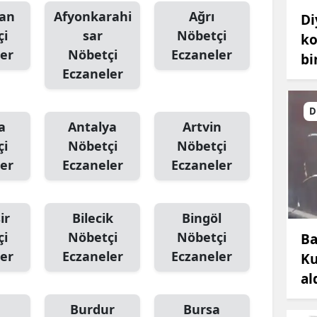
an
Afyonkarahi
Ağrı
Di
çi
sar
Nöbetçi
ko
er
Nöbetçi
Eczaneler
bi
Eczaneler
D
a
Antalya
Artvin
çi
Nöbetçi
Nöbetçi
er
Eczaneler
Eczaneler
ir
Bilecik
Bingöl
çi
Nöbetçi
Nöbetçi
Ba
er
Eczaneler
Eczaneler
Ku
al
Burdur
Bursa