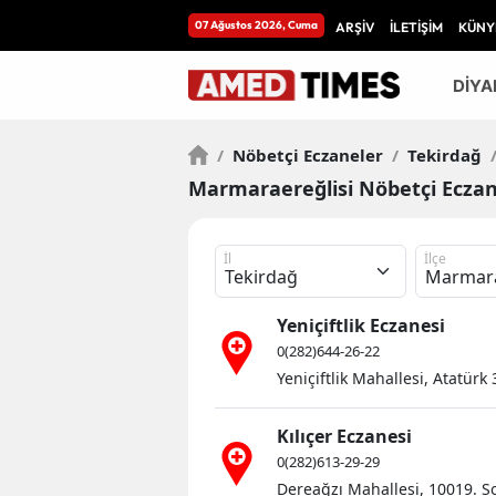
07 Ağustos 2026, Cuma
ARŞİV
İLETİŞİM
KÜNY
DİYA
/
Nöbetçi Eczaneler
/
Tekirdağ
Marmaraereğlisi Nöbetçi Eczan
İl
İlçe
Yeniçiftlik Eczanesi
0(282)644-26-22
Yeniçiftlik Mahallesi, Atatür
Kılıçer Eczanesi
0(282)613-29-29
Dereağzı Mahallesi, 10019. S