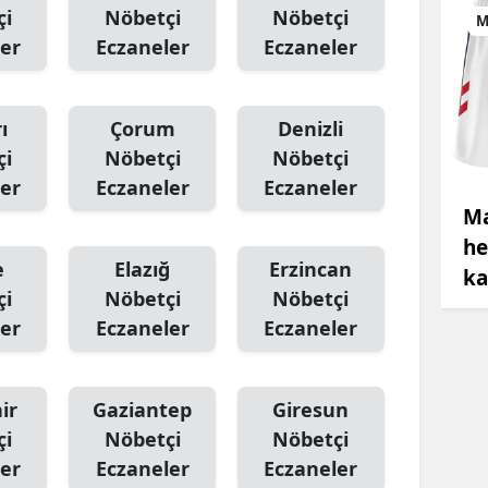
çi
Nöbetçi
Nöbetçi
M
er
Eczaneler
Eczaneler
ı
Çorum
Denizli
çi
Nöbetçi
Nöbetçi
er
Eczaneler
Eczaneler
Ma
he
e
Elazığ
Erzincan
ka
çi
Nöbetçi
Nöbetçi
er
Eczaneler
Eczaneler
ir
Gaziantep
Giresun
çi
Nöbetçi
Nöbetçi
er
Eczaneler
Eczaneler