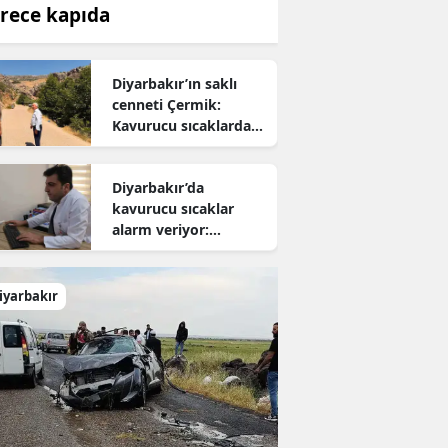
rece kapıda
Diyarbakır’ın saklı
cenneti Çermik:
Kavurucu sıcaklardan
kaçanların yeni adresi
oldu
Diyarbakır’da
kavurucu sıcaklar
alarm veriyor:
Uzmanından hayati
uyarı
iyarbakır