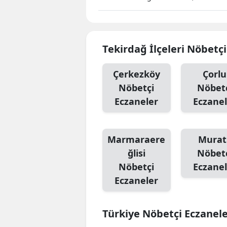
Tekirdağ İlçeleri Nöbetç
Çerkezköy
Çorlu
Nöbetçi
Nöbet
Eczaneler
Eczanel
Marmaraere
Muratl
ğlisi
Nöbet
Nöbetçi
Eczanel
Eczaneler
Türkiye Nöbetçi Eczanel