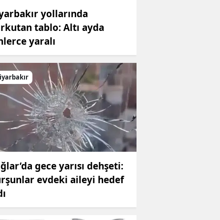
yarbakır yollarında
rkutan tablo: Altı ayda
nlerce yaralı
iyarbakır
ğlar’da gece yarısı dehşeti:
rşunlar evdeki aileyi hedef
dı