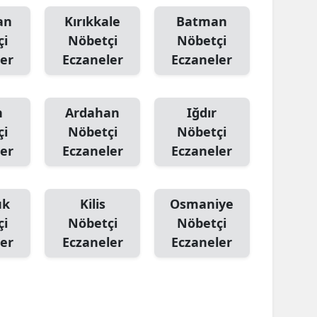
an
Kırıkkale
Batman
çi
Nöbetçi
Nöbetçi
er
Eczaneler
Eczaneler
n
Ardahan
Iğdır
çi
Nöbetçi
Nöbetçi
er
Eczaneler
Eczaneler
ük
Kilis
Osmaniye
çi
Nöbetçi
Nöbetçi
er
Eczaneler
Eczaneler