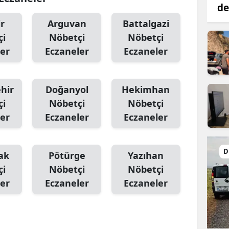
de
r
Arguvan
Battalgazi
çi
Nöbetçi
Nöbetçi
er
Eczaneler
Eczaneler
hir
Doğanyol
Hekimhan
çi
Nöbetçi
Nöbetçi
er
Eczaneler
Eczaneler
D
ak
Pötürge
Yazıhan
çi
Nöbetçi
Nöbetçi
er
Eczaneler
Eczaneler