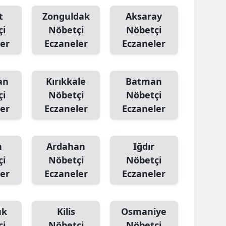
t
Zonguldak
Aksaray
çi
Nöbetçi
Nöbetçi
er
Eczaneler
Eczaneler
an
Kırıkkale
Batman
çi
Nöbetçi
Nöbetçi
er
Eczaneler
Eczaneler
n
Ardahan
Iğdır
çi
Nöbetçi
Nöbetçi
er
Eczaneler
Eczaneler
ük
Kilis
Osmaniye
çi
Nöbetçi
Nöbetçi