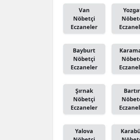
Van
Yozga
Nöbetçi
Nöbet
Eczaneler
Eczanel
Bayburt
Karam
Nöbetçi
Nöbet
Eczaneler
Eczanel
Şırnak
Bartı
Nöbetçi
Nöbet
Eczaneler
Eczanel
Yalova
Karab
Nöbetçi
Nöbet