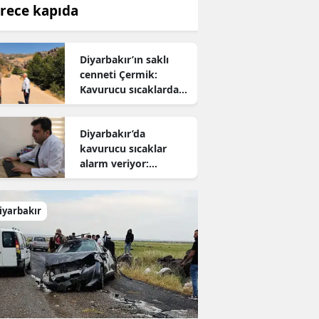
rece kapıda
Diyarbakır’ın saklı
cenneti Çermik:
Kavurucu sıcaklardan
kaçanların yeni adresi
oldu
Diyarbakır’da
kavurucu sıcaklar
alarm veriyor:
Uzmanından hayati
uyarı
iyarbakır