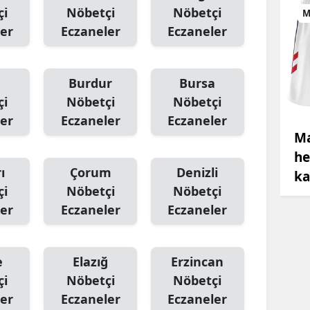
çi
Nöbetçi
Nöbetçi
M
er
Eczaneler
Eczaneler
Burdur
Bursa
çi
Nöbetçi
Nöbetçi
er
Eczaneler
Eczaneler
Ma
he
ı
Çorum
Denizli
ka
çi
Nöbetçi
Nöbetçi
er
Eczaneler
Eczaneler
e
Elazığ
Erzincan
çi
Nöbetçi
Nöbetçi
er
Eczaneler
Eczaneler