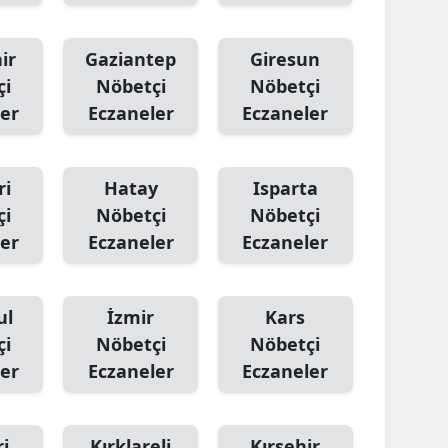
ir
Gaziantep
Giresun
çi
Nöbetçi
Nöbetçi
er
Eczaneler
Eczaneler
ri
Hatay
Isparta
çi
Nöbetçi
Nöbetçi
er
Eczaneler
Eczaneler
ul
İzmir
Kars
çi
Nöbetçi
Nöbetçi
er
Eczaneler
Eczaneler
i
Kırklareli
Kırşehir