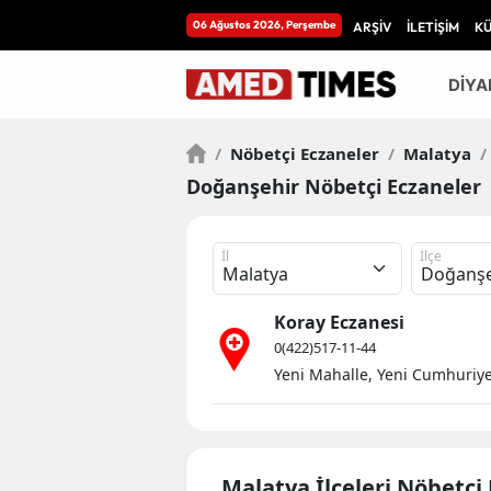
06 Ağustos 2026, Perşembe
ARŞİV
İLETİŞİM
K
DİYA
/
Nöbetçi Eczaneler
/
Malatya
/
Doğanşehir Nöbetçi Eczaneler
İl
İlçe
Koray Eczanesi
0(422)517-11-44
Yeni Mahalle, Yeni Cumhuriy
Malatya İlçeleri Nöbetçi