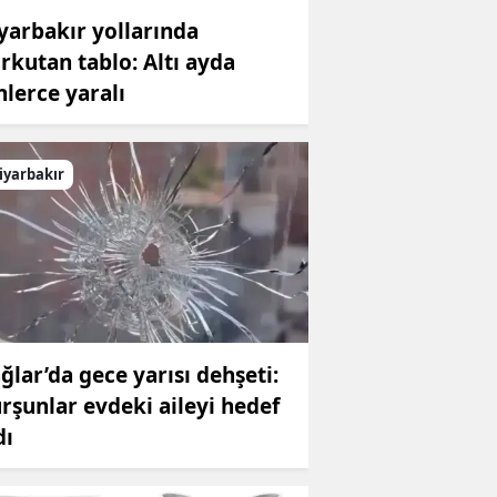
yarbakır yollarında
rkutan tablo: Altı ayda
nlerce yaralı
iyarbakır
ğlar’da gece yarısı dehşeti:
rşunlar evdeki aileyi hedef
dı