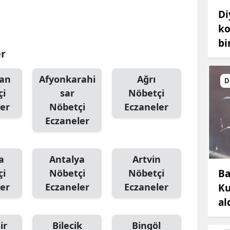
Di
ko
bi
er
an
Afyonkarahi
Ağrı
D
çi
sar
Nöbetçi
er
Nöbetçi
Eczaneler
Eczaneler
a
Antalya
Artvin
Ba
çi
Nöbetçi
Nöbetçi
er
Eczaneler
Eczaneler
Ku
al
ir
Bilecik
Bingöl