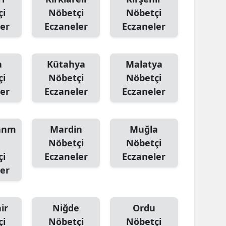
çi
Nöbetçi
Nöbetçi
er
Eczaneler
Eczaneler
a
Kütahya
Malatya
çi
Nöbetçi
Nöbetçi
er
Eczaneler
Eczaneler
anm
Mardin
Muğla
Nöbetçi
Nöbetçi
çi
Eczaneler
Eczaneler
er
ir
Niğde
Ordu
çi
Nöbetçi
Nöbetçi