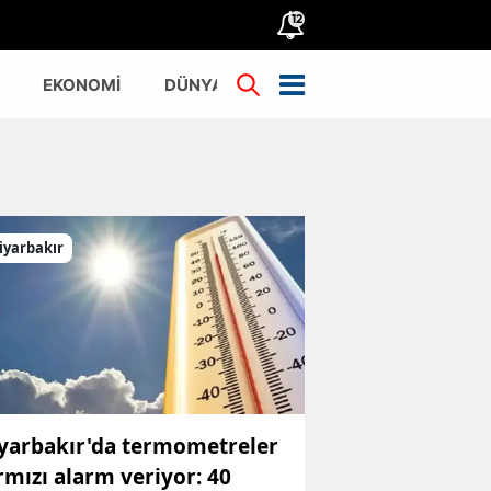
12
EKONOMİ
DÜNYA
TÜRKİYE
iyarbakır
yarbakır'da termometreler
rmızı alarm veriyor: 40