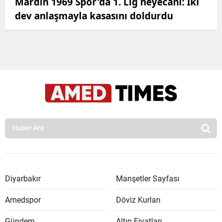
Mardin 1969 Spor'da 1. Lig heyecanı: İki
dev anlaşmayla kasasını doldurdu
Diyarbakır
Manşetler Sayfası
Amedspor
Döviz Kurları
Gündem
Altın Fiyatları