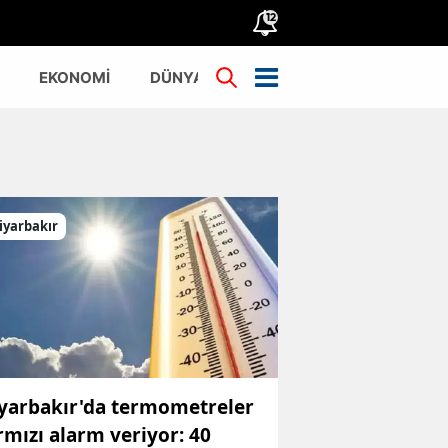
12
EKONOMİ
DÜNYA
TÜRKİYE
iyarbakır
yarbakır'da termometreler
rmızı alarm veriyor: 40