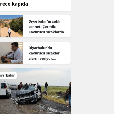
rece kapıda
Diyarbakır’ın saklı
cenneti Çermik:
Kavurucu sıcaklardan
kaçanların yeni adresi
oldu
Diyarbakır’da
kavurucu sıcaklar
alarm veriyor:
Uzmanından hayati
uyarı
iyarbakır