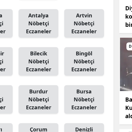
Di
a
Antalya
Artvin
ko
çi
Nöbetçi
Nöbetçi
bi
er
Eczaneler
Eczaneler
D
ir
Bilecik
Bingöl
çi
Nöbetçi
Nöbetçi
er
Eczaneler
Eczaneler
Burdur
Bursa
Ba
çi
Nöbetçi
Nöbetçi
er
Eczaneler
Eczaneler
Ku
al
ı
Çorum
Denizli