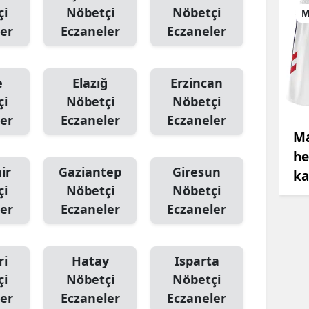
çi
Nöbetçi
Nöbetçi
M
er
Eczaneler
Eczaneler
e
Elazığ
Erzincan
çi
Nöbetçi
Nöbetçi
er
Eczaneler
Eczaneler
Ma
he
ir
Gaziantep
Giresun
ka
çi
Nöbetçi
Nöbetçi
er
Eczaneler
Eczaneler
ri
Hatay
Isparta
çi
Nöbetçi
Nöbetçi
er
Eczaneler
Eczaneler