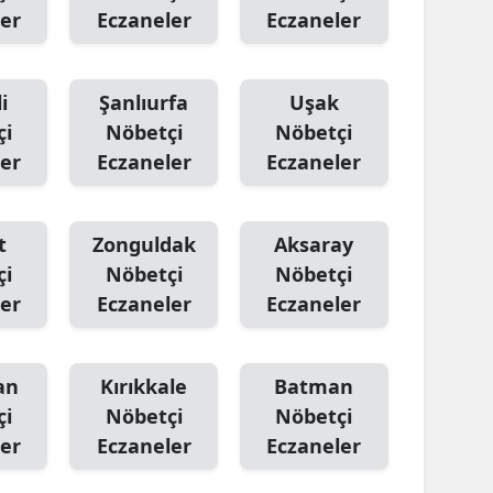
er
Eczaneler
Eczaneler
i
Şanlıurfa
Uşak
çi
Nöbetçi
Nöbetçi
er
Eczaneler
Eczaneler
t
Zonguldak
Aksaray
çi
Nöbetçi
Nöbetçi
er
Eczaneler
Eczaneler
an
Kırıkkale
Batman
çi
Nöbetçi
Nöbetçi
er
Eczaneler
Eczaneler