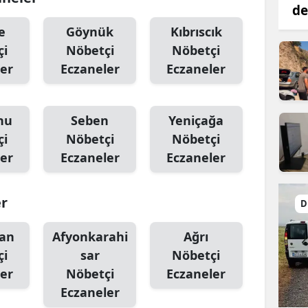
de
e
Göynük
Kıbrıscık
çi
Nöbetçi
Nöbetçi
er
Eczaneler
Eczaneler
nu
Seben
Yeniçağa
çi
Nöbetçi
Nöbetçi
er
Eczaneler
Eczaneler
er
D
an
Afyonkarahi
Ağrı
çi
sar
Nöbetçi
er
Nöbetçi
Eczaneler
Eczaneler