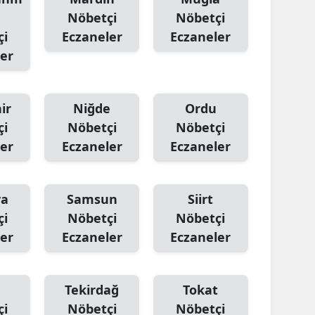
Nöbetçi
Nöbetçi
çi
Eczaneler
Eczaneler
er
ir
Niğde
Ordu
çi
Nöbetçi
Nöbetçi
er
Eczaneler
Eczaneler
ya
Samsun
Siirt
çi
Nöbetçi
Nöbetçi
er
Eczaneler
Eczaneler
Tekirdağ
Tokat
çi
Nöbetçi
Nöbetçi