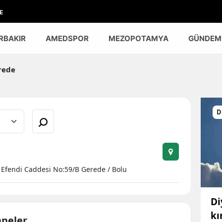
E
RBAKIR
AMEDSPOR
MEZOPOTAMYA
GÜNDEM
rede
D
n Efendi Caddesi No:59/B Gerede / Bolu
Di
kı
aneler