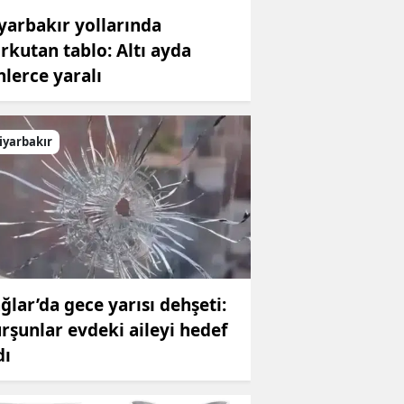
yarbakır yollarında
rkutan tablo: Altı ayda
nlerce yaralı
iyarbakır
ğlar’da gece yarısı dehşeti:
rşunlar evdeki aileyi hedef
dı