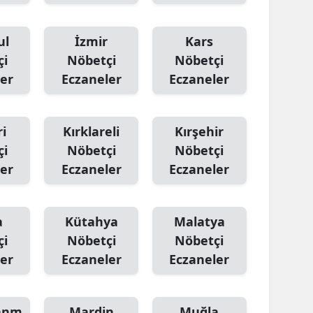
ul
İzmir
Kars
çi
Nöbetçi
Nöbetçi
er
Eczaneler
Eczaneler
i
Kırklareli
Kırşehir
çi
Nöbetçi
Nöbetçi
er
Eczaneler
Eczaneler
a
Kütahya
Malatya
çi
Nöbetçi
Nöbetçi
er
Eczaneler
Eczaneler
anm
Mardin
Muğla