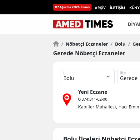
07 Ağustos 2026, Cuma
ARŞİV
İLETİŞİM
KÜNY
DİYA
/
Nöbetçi Eczaneler
/
Bolu
/
Ge
Gerede Nöbetçi Eczaneler
İl
İlçe
Yeni Eczane
0(374)311-62-00
Kabiller Mahallesi, Hacı Emi
Bolu İlçeleri Nöbetçi Ecz