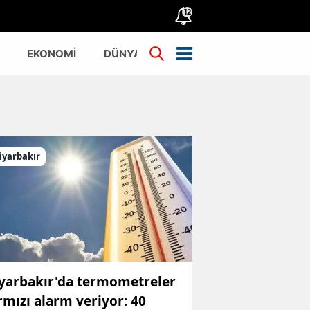
12
EKONOMİ
DÜNYA
TÜRKİYE
iyarbakır
yarbakır'da termometreler
rmızı alarm veriyor: 40