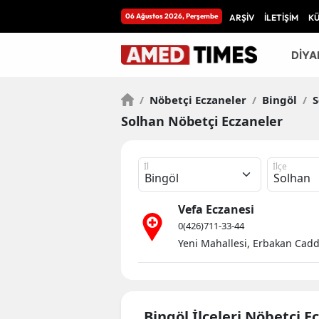
06 Ağustos 2026, Perşembe
ARŞİV
İLETİŞİM
K
DİYA
/
Nöbetçi Eczaneler
/
Bingöl
/
S
Solhan Nöbetçi Eczaneler
İl
İlçe
Vefa Eczanesi
0(426)711-33-44
Yeni Mahallesi, Erbakan Cadd
Bingöl İlçeleri Nöbetçi E