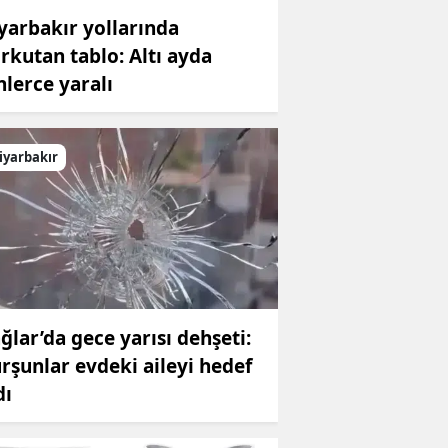
yarbakır yollarında
rkutan tablo: Altı ayda
nlerce yaralı
iyarbakır
ğlar’da gece yarısı dehşeti:
rşunlar evdeki aileyi hedef
dı