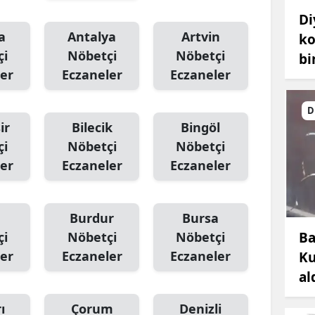
Di
a
Antalya
Artvin
ko
çi
Nöbetçi
Nöbetçi
bi
er
Eczaneler
Eczaneler
D
ir
Bilecik
Bingöl
çi
Nöbetçi
Nöbetçi
er
Eczaneler
Eczaneler
Burdur
Bursa
Ba
çi
Nöbetçi
Nöbetçi
er
Eczaneler
Eczaneler
Ku
al
ı
Çorum
Denizli