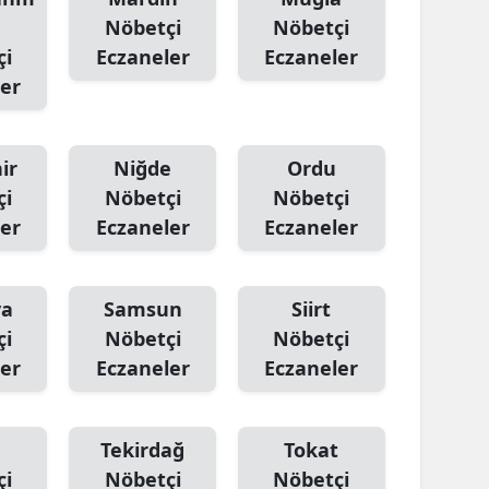
Nöbetçi
Nöbetçi
çi
Eczaneler
Eczaneler
er
ir
Niğde
Ordu
çi
Nöbetçi
Nöbetçi
er
Eczaneler
Eczaneler
ya
Samsun
Siirt
çi
Nöbetçi
Nöbetçi
er
Eczaneler
Eczaneler
Tekirdağ
Tokat
çi
Nöbetçi
Nöbetçi