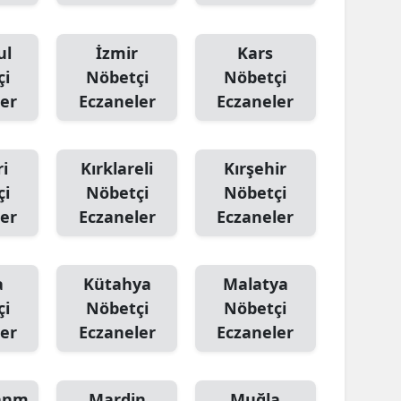
ul
İzmir
Kars
çi
Nöbetçi
Nöbetçi
er
Eczaneler
Eczaneler
i
Kırklareli
Kırşehir
çi
Nöbetçi
Nöbetçi
er
Eczaneler
Eczaneler
a
Kütahya
Malatya
çi
Nöbetçi
Nöbetçi
er
Eczaneler
Eczaneler
anm
Mardin
Muğla