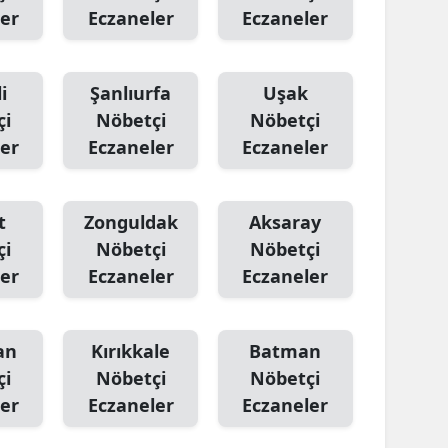
er
Eczaneler
Eczaneler
i
Şanlıurfa
Uşak
çi
Nöbetçi
Nöbetçi
er
Eczaneler
Eczaneler
t
Zonguldak
Aksaray
çi
Nöbetçi
Nöbetçi
er
Eczaneler
Eczaneler
an
Kırıkkale
Batman
çi
Nöbetçi
Nöbetçi
er
Eczaneler
Eczaneler