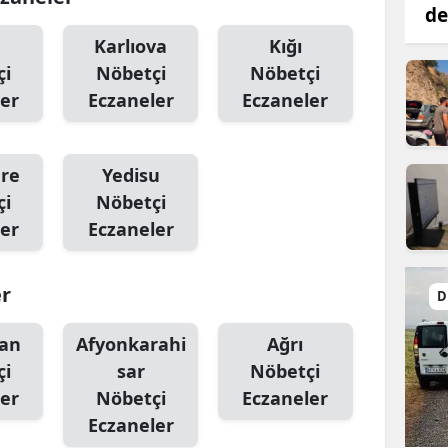
de
Karlıova
Kığı
çi
Nöbetçi
Nöbetçi
er
Eczaneler
Eczaneler
ere
Yedisu
çi
Nöbetçi
er
Eczaneler
er
D
an
Afyonkarahi
Ağrı
çi
sar
Nöbetçi
er
Nöbetçi
Eczaneler
Eczaneler