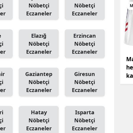
çi
Nöbetçi
Nöbetçi
M
er
Eczaneler
Eczaneler
e
Elazığ
Erzincan
çi
Nöbetçi
Nöbetçi
er
Eczaneler
Eczaneler
Ma
he
ir
Gaziantep
Giresun
ka
çi
Nöbetçi
Nöbetçi
er
Eczaneler
Eczaneler
ri
Hatay
Isparta
çi
Nöbetçi
Nöbetçi
er
Eczaneler
Eczaneler