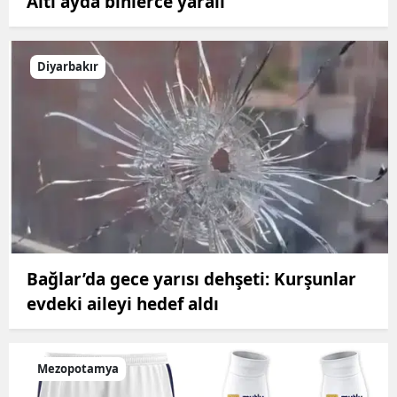
Altı ayda binlerce yaralı
Diyarbakır
Bağlar’da gece yarısı dehşeti: Kurşunlar
evdeki aileyi hedef aldı
Mezopotamya