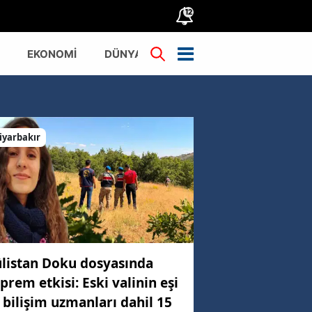
12
EKONOMİ
DÜNYA
TÜRKİYE
iyarbakır
listan Doku dosyasında
prem etkisi: Eski valinin eşi
 bilişim uzmanları dahil 15