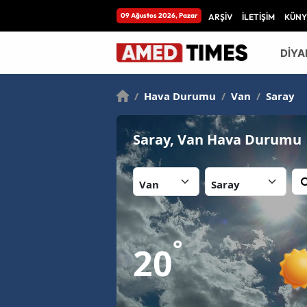
09 Ağustos 2026, Pazar
ARŞİV
İLETİŞİM
KÜNY
DİYA
/
Hava Durumu
/
Van
/
Saray
Saray, Van Hava Durumu
İl:
İlçe:
°
20