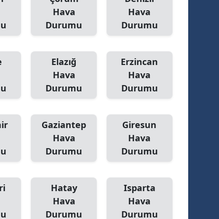
Hava
Hava
mu
Durumu
Durumu
e
Elazığ
Erzincan
Hava
Hava
mu
Durumu
Durumu
ir
Gaziantep
Giresun
Hava
Hava
mu
Durumu
Durumu
ri
Hatay
Isparta
Hava
Hava
mu
Durumu
Durumu