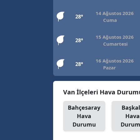
14 Ağustos 2026
28°
Cuma
15 Ağustos 2026
28°
Cumartesi
16 Ağustos 2026
28°
Pazar
Van İlçeleri Hava Durum
Bahçesaray
Başka
Hava
Hava
Durumu
Duru