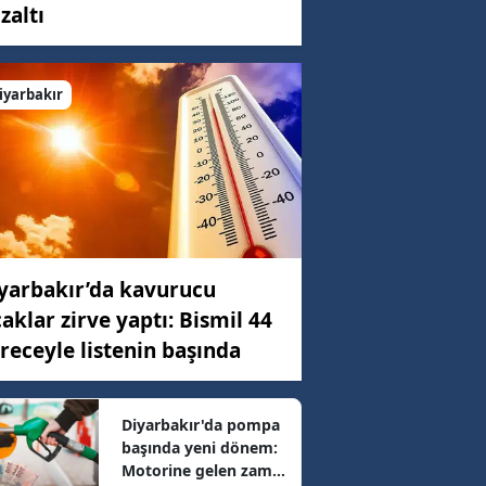
zaltı
C)
iyarbakır
ar
93 km/h
.34
yarbakır’da kavurucu
m/h
caklar zirve yaptı: Bismil 44
receyle listenin başında
2 km/h
Diyarbakır'da pompa
başında yeni dönem:
51 km/h
Motorine gelen zam