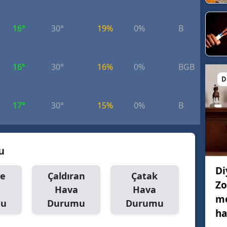
16°
30°
19%
0%
B
7.
16°
30°
16%
0%
BGB
9.
D
17°
30°
15%
0%
B
8.
u
Di
le
Çaldıran
Çatak
Zo
Hava
Hava
me
mu
Durumu
Durumu
ha