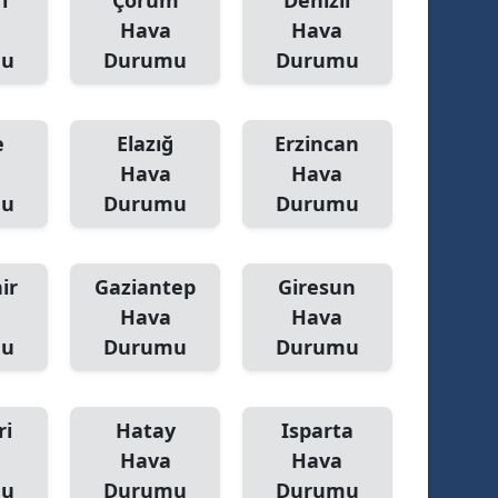
ı
Çorum
Denizli
Hava
Hava
mu
Durumu
Durumu
e
Elazığ
Erzincan
Hava
Hava
mu
Durumu
Durumu
ir
Gaziantep
Giresun
Hava
Hava
mu
Durumu
Durumu
ri
Hatay
Isparta
Hava
Hava
mu
Durumu
Durumu