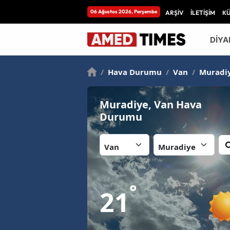
06 Ağustos 2026, Perşembe
ARŞİV
İLETİŞİM
K
DİYA
/
Hava Durumu
/
Van
/
Muradi
Muradiye, Van Hava
Durumu
İl:
İlçe:
°
21