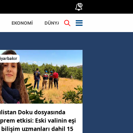
12
EKONOMİ
DÜNYA
TÜRKİYE
iyarbakır
listan Doku dosyasında
prem etkisi: Eski valinin eşi
 bilişim uzmanları dahil 15