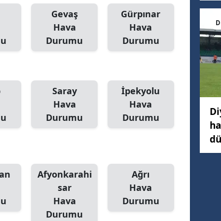
Gevaş
Gürpınar
D
Hava
Hava
mu
Durumu
Durumu
p
Saray
İpekyolu
Hava
Hava
Di
mu
Durumu
Durumu
ha
dü
an
Afyonkarahi
Ağrı
sar
Hava
mu
Hava
Durumu
Durumu