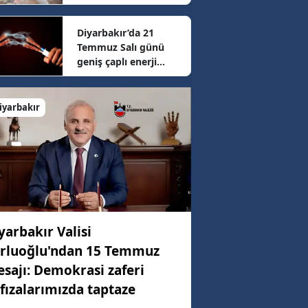
sonrası güncel fiyatlar
belli oldu
Diyarbakır’da 21
77 km/h
Temmuz Salı günü
geniş çaplı enerji
mesaisi: 16 ilçede
52 km/h
elektrikler kesilecek
iyarbakır
57 km/h
yarbakır Valisi
rluoğlu'ndan 15 Temmuz
sajı: Demokrasi zaferi
fızalarımızda taptaze