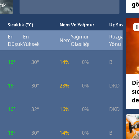
gö
çık
Sıcaklık (°C)
Nem Ve Yağmur
Uç Sıcaklık (°
D
En
En
Yağmur
Rüzgar
Rüzg
Nem
Düşük
Yüksek
Olasılığı
Yönü
Hızı
16°
30°
14%
0%
B
6.
Di
16°
30°
23%
0%
DKD
7.
sı
de
16°
32°
16%
0%
DKD
3.
18°
30°
14%
0%
B
6.