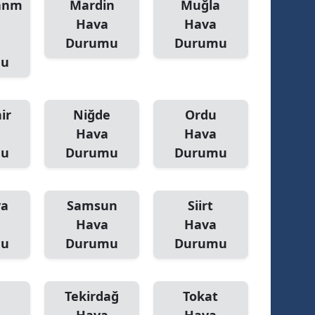
anm
Mardin
Muğla
Hava
Hava
Durumu
Durumu
mu
ir
Niğde
Ordu
Hava
Hava
mu
Durumu
Durumu
ya
Samsun
Siirt
Hava
Hava
mu
Durumu
Durumu
Tekirdağ
Tokat