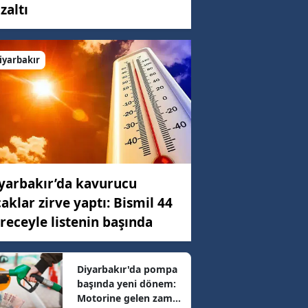
zaltı
C)
iyarbakır
ar
18 km/h
yarbakır’da kavurucu
99 km/h
caklar zirve yaptı: Bismil 44
receyle listenin başında
62 km/h
Diyarbakır'da pompa
başında yeni dönem:
23 km/h
Motorine gelen zam