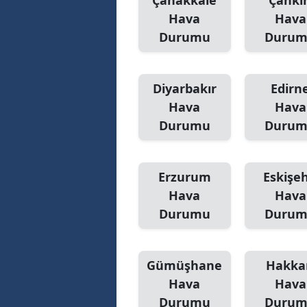
Çanakkale
Çankır
Hava
Hava
Durumu
Duru
Diyarbakır
Edirn
Hava
Hava
Durumu
Duru
Erzurum
Eskişeh
Hava
Hava
Durumu
Duru
Gümüşhane
Hakka
Hava
Hava
Durumu
Duru