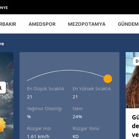
ÜNYE
RBAKIR
AMEDSPOR
MEZOPOTAMYA
GÜNDEM
ye
D
En Düşük Sıcaklık
En Yüksek Sıcaklık
21
21
Yağmur Olasılığı
Nem
Gü
%
24%
de
Rüzgar Hızı
Rüzgar Yönü
ve
1.61 km/h
KD