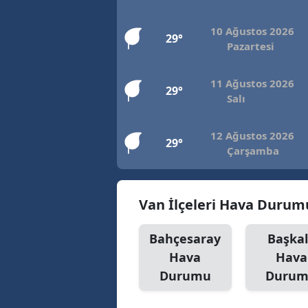
10 Ağustos 2026
29°
Pazartesi
11 Ağustos 2026
29°
Salı
12 Ağustos 2026
29°
Çarşamba
Van İlçeleri Hava Durum
Bahçesaray
Başka
Hava
Hava
Durumu
Duru