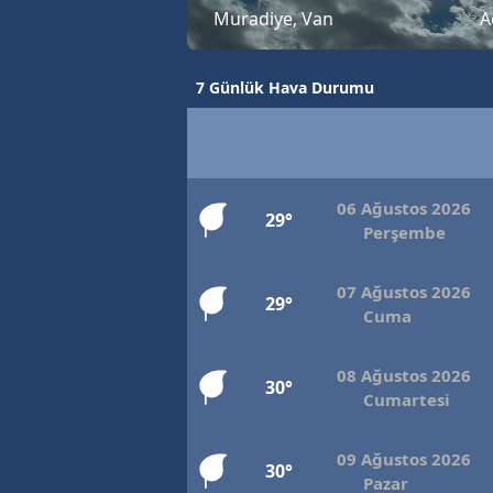
Muradiye, Van
A
7 Günlük Hava Durumu
06 Ağustos 2026
29°
Perşembe
07 Ağustos 2026
29°
Cuma
08 Ağustos 2026
30°
Cumartesi
09 Ağustos 2026
30°
Pazar