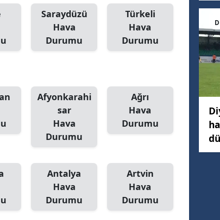
e
Saraydüzü
Türkeli
D
Hava
Hava
mu
Durumu
Durumu
an
Afyonkarahi
Ağrı
sar
Hava
Di
mu
Hava
Durumu
ha
Durumu
dü
a
Antalya
Artvin
Hava
Hava
mu
Durumu
Durumu