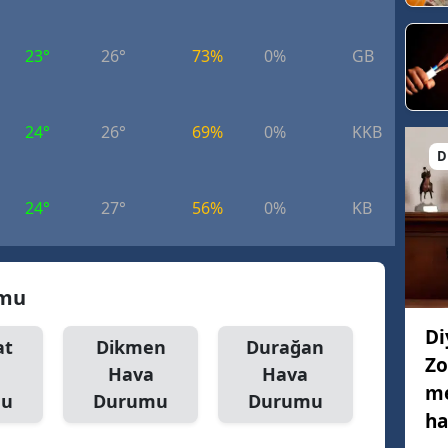
23°
26°
73%
0%
GB
2.
24°
26°
69%
0%
KKB
2.
D
24°
27°
56%
0%
KB
2.
umu
Di
at
Dikmen
Durağan
Zo
Hava
Hava
me
mu
Durumu
Durumu
ha