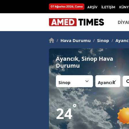
07 Ağustos 2026, Cuma
ARŞİV
İLETİŞİM
KÜNY
DİYA
/
Hava Durumu
/
Sinop
/
Ayanc
Ayancık, Sinop Hava
Durumu
İl:
İlçe:
°
24