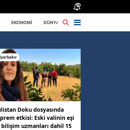
12
EKONOMİ
DÜNYA
TÜRKİYE
iyarbakır
listan Doku dosyasında
prem etkisi: Eski valinin eşi
 bilişim uzmanları dahil 15