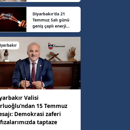
sonrası güncel fiyatlar
belli oldu
Diyarbakır’da 21
19 km/h
Temmuz Salı günü
geniş çaplı enerji
mesaisi: 16 ilçede
53 km/h
elektrikler kesilecek
iyarbakır
72 km/h
yarbakır Valisi
rluoğlu'ndan 15 Temmuz
sajı: Demokrasi zaferi
fızalarımızda taptaze