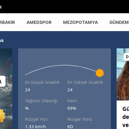
E
RBAKIR
AMEDSPOR
MEZOPOTAMYA
GÜNDEM
ık
D
En Düşük Sıcaklık
En Yüksek Sıcaklık
24
24
Yağmur Olasılığı
Nem
Gü
%
69%
de
Rüzgar Hızı
Rüzgar Yönü
ve
1.33 km/h
KD