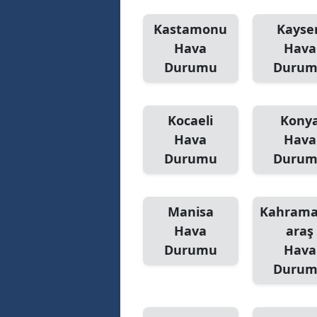
Kastamonu
Kayser
Hava
Hava
Durumu
Duru
Kocaeli
Kony
Hava
Hava
Durumu
Duru
Manisa
Kahram
Hava
araş
Durumu
Hava
Duru