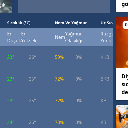
gö
çık
Sıcaklık (°C)
Nem Ve Yağmur
Uç Sıcaklık (°
D
En
En
Yağmur
Rüzgar
Rüzg
Nem
Düşük
Yüksek
Olasılığı
Yönü
Hızı
23°
26°
59%
0%
KKB
2.
Di
23°
25°
72%
0%
BKB
4.
sı
de
23°
25°
72%
0%
KB
3.
24°
26°
73%
0%
KB
3.