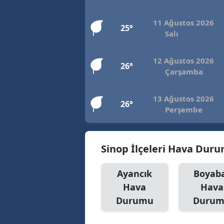
11 Ağustos 2026
25°
Salı
12 Ağustos 2026
26°
Çarşamba
13 Ağustos 2026
26°
Perşembe
Sinop İlçeleri Hava Dur
Ayancık
Boyab
Hava
Hava
Durumu
Duru