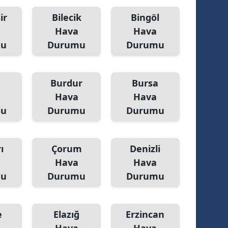
ir
Bilecik
Bingöl
Hava
Hava
mu
Durumu
Durumu
Burdur
Bursa
Hava
Hava
mu
Durumu
Durumu
ı
Çorum
Denizli
Hava
Hava
mu
Durumu
Durumu
e
Elazığ
Erzincan