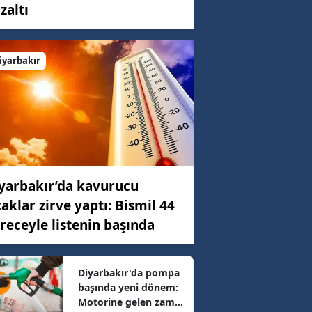
zaltı
C)
iyarbakır
ar
54 km/h
yarbakır’da kavurucu
38 km/h
caklar zirve yaptı: Bismil 44
receyle listenin başında
96 km/h
Diyarbakır'da pompa
başında yeni dönem:
49 km/h
Motorine gelen zam