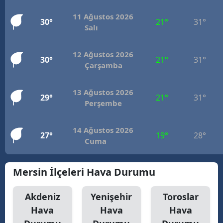
11 Ağustos 2026
30°
21°
31°
Salı
12 Ağustos 2026
30°
21°
31°
Çarşamba
13 Ağustos 2026
29°
21°
31°
Perşembe
14 Ağustos 2026
27°
19°
28°
Cuma
Mersin İlçeleri Hava Durumu
Akdeniz
Yenişehir
Toroslar
Hava
Hava
Hava