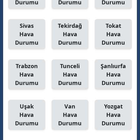
Durumu
Durumu
Durumu
Sivas
Tekirdağ
Tokat
Hava
Hava
Hava
Durumu
Durumu
Durumu
Trabzon
Tunceli
Şanlıurfa
Hava
Hava
Hava
Durumu
Durumu
Durumu
Uşak
Van
Yozgat
Hava
Hava
Hava
Durumu
Durumu
Durumu