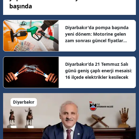
başında
Diyarbakır'da pompa başında
yeni dönem: Motorine gelen
zam sonrası güncel fiyatlar
belli oldu
Diyarbakır’da 21 Temmuz Salı
günü geniş çaplı enerji mesaisi:
16 ilçede elektrikler kesilecek
Diyarbakır