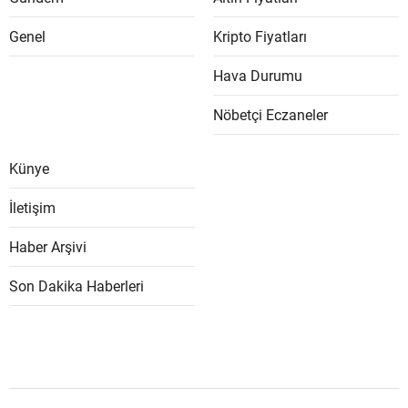
Genel
Kripto Fiyatları
Hava Durumu
Nöbetçi Eczaneler
Künye
İletişim
Haber Arşivi
Son Dakika Haberleri