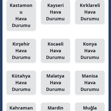
Kastamon
Kayseri
Kırklareli
u
Hava
Hava
Hava
Durumu
Durumu
Durumu
Kırşehir
Kocaeli
Konya
Hava
Hava
Hava
Durumu
Durumu
Durumu
Kütahya
Malatya
Manisa
Hava
Hava
Hava
Durumu
Durumu
Durumu
Kahraman
Mardin
Muğla