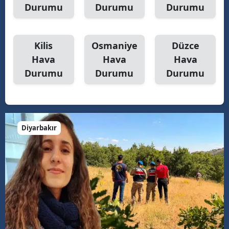
Durumu
Durumu
Durumu
Kilis
Osmaniye
Düzce
Hava
Hava
Hava
Durumu
Durumu
Durumu
Diyarbakır