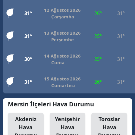
12 Ağustos 2026
31°
26°
31°
Çarşamba
13 Ağustos 2026
31°
25°
31°
Perşembe
14 Ağustos 2026
30°
25°
31°
Cuma
15 Ağustos 2026
31°
26°
31°
Cumartesi
Mersin İlçeleri Hava Durumu
Akdeniz
Yenişehir
Toroslar
Hava
Hava
Hava