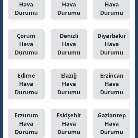
Hava
Hava
Hava
Durumu
Durumu
Durumu
Çorum
Denizli
Diyarbakır
Hava
Hava
Hava
Durumu
Durumu
Durumu
Edirne
Elazığ
Erzincan
Hava
Hava
Hava
Durumu
Durumu
Durumu
Erzurum
Eskişehir
Gaziantep
Hava
Hava
Hava
Durumu
Durumu
Durumu