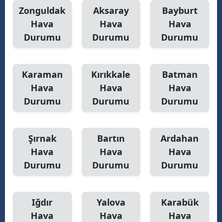
Zonguldak
Aksaray
Bayburt
Hava
Hava
Hava
Durumu
Durumu
Durumu
Karaman
Kırıkkale
Batman
Hava
Hava
Hava
Durumu
Durumu
Durumu
Şırnak
Bartın
Ardahan
Hava
Hava
Hava
Durumu
Durumu
Durumu
Iğdır
Yalova
Karabük
Hava
Hava
Hava