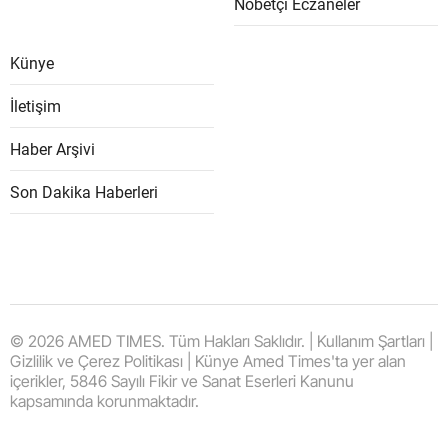
Nöbetçi Eczaneler
Künye
İletişim
Haber Arşivi
Son Dakika Haberleri
© 2026 AMED TIMES. Tüm Hakları Saklıdır. | Kullanım Şartları |
Gizlilik ve Çerez Politikası | Künye Amed Times'ta yer alan
içerikler, 5846 Sayılı Fikir ve Sanat Eserleri Kanunu
kapsamında korunmaktadır.