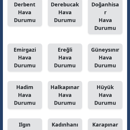
Derbent
Derebucak
Doğanhisa
Hava
Hava
r
Durumu
Durumu
Hava
Durumu
Emirgazi
Ereğli
Güneysınır
Hava
Hava
Hava
Durumu
Durumu
Durumu
Hadim
Halkapınar
Hüyük
Hava
Hava
Hava
Durumu
Durumu
Durumu
Ilgın
Kadınhanı
Karapınar