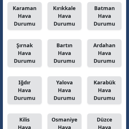
Karaman
Kırıkkale
Batman
Hava
Hava
Hava
Durumu
Durumu
Durumu
Şırnak
Bartın
Ardahan
Hava
Hava
Hava
Durumu
Durumu
Durumu
Iğdır
Yalova
Karabük
Hava
Hava
Hava
Durumu
Durumu
Durumu
Kilis
Osmaniye
Düzce
Hava
Hava
Hava