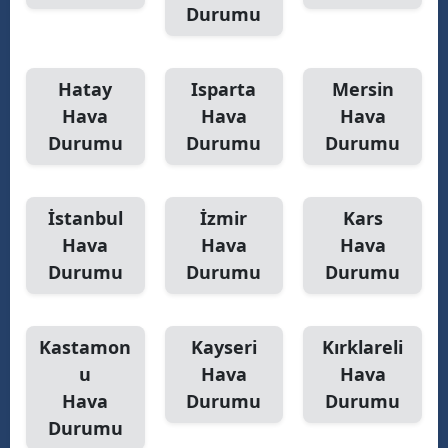
Durumu
Hatay
Isparta
Mersin
Hava
Hava
Hava
Durumu
Durumu
Durumu
İstanbul
İzmir
Kars
Hava
Hava
Hava
Durumu
Durumu
Durumu
Kastamon
Kayseri
Kırklareli
u
Hava
Hava
Hava
Durumu
Durumu
Durumu