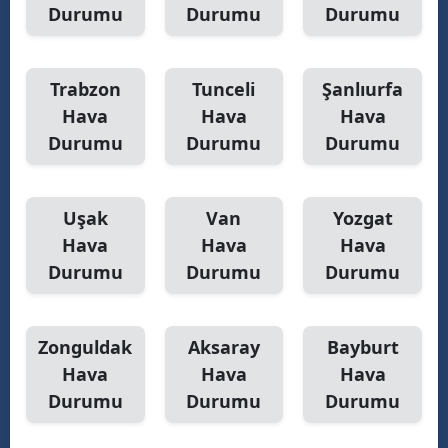
Durumu
Durumu
Durumu
Trabzon
Tunceli
Şanlıurfa
Hava
Hava
Hava
Durumu
Durumu
Durumu
Uşak
Van
Yozgat
Hava
Hava
Hava
Durumu
Durumu
Durumu
Zonguldak
Aksaray
Bayburt
Hava
Hava
Hava
Durumu
Durumu
Durumu