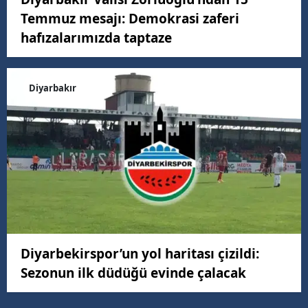
Temmuz mesajı: Demokrasi zaferi
hafızalarımızda taptaze
Diyarbakır
Diyarbekirspor’un yol haritası çizildi:
Sezonun ilk düdüğü evinde çalacak