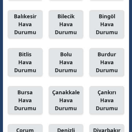
Balıkesir
Bilecik
Bingöl
Hava
Hava
Hava
Durumu
Durumu
Durumu
Bitlis
Bolu
Burdur
Hava
Hava
Hava
Durumu
Durumu
Durumu
Bursa
Çanakkale
Çankırı
Hava
Hava
Hava
Durumu
Durumu
Durumu
Çorum
Denizli
Diyarbakır