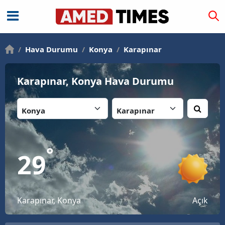
/
Hava Durumu
/
Konya
/
Karapınar
Karapınar, Konya Hava Durumu
İl:
İlçe:
°
29
Karapınar, Konya
Açık