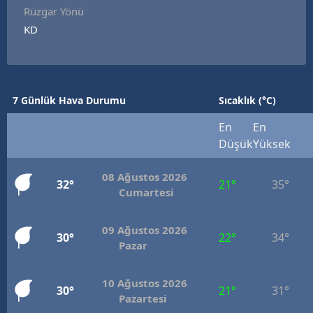
Rüzgar Yönü
KD
7 Günlük Hava Durumu
Sıcaklık (°C)
En
En
Düşük
Yüksek
08 Ağustos 2026
32°
21°
35°
Cumartesi
09 Ağustos 2026
30°
22°
34°
Pazar
10 Ağustos 2026
30°
21°
31°
Pazartesi