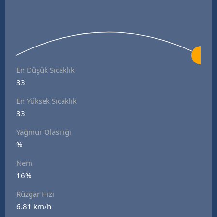
En Düşük Sıcaklık
33
En Yüksek Sıcaklık
33
Yağmur Olasılığı
%
Nem
16%
Rüzgar Hızı
6.81 km/h