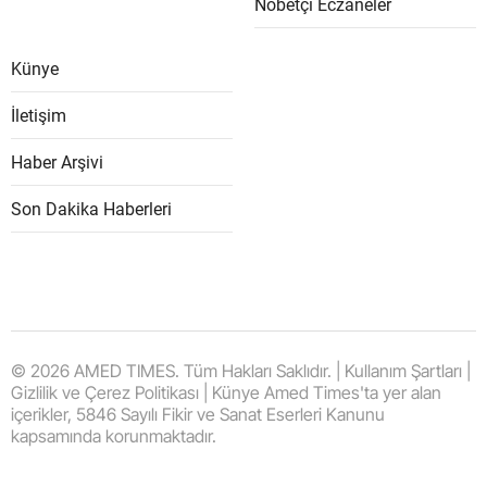
Nöbetçi Eczaneler
Künye
İletişim
Haber Arşivi
Son Dakika Haberleri
© 2026 AMED TIMES. Tüm Hakları Saklıdır. | Kullanım Şartları |
Gizlilik ve Çerez Politikası | Künye Amed Times'ta yer alan
içerikler, 5846 Sayılı Fikir ve Sanat Eserleri Kanunu
kapsamında korunmaktadır.