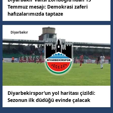
Temmuz mesajı: Demokrasi zaferi
hafızalarımızda taptaze
Diyarbakır
Diyarbekirspor’un yol haritası çizildi:
Sezonun ilk düdüğü evinde çalacak