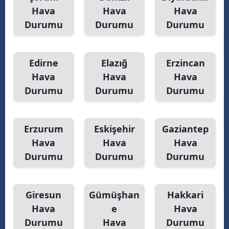
Hava
Hava
Hava
Durumu
Durumu
Durumu
Edirne
Elazığ
Erzincan
Hava
Hava
Hava
Durumu
Durumu
Durumu
Erzurum
Eskişehir
Gaziantep
Hava
Hava
Hava
Durumu
Durumu
Durumu
Giresun
Gümüşhan
Hakkari
Hava
e
Hava
Durumu
Hava
Durumu