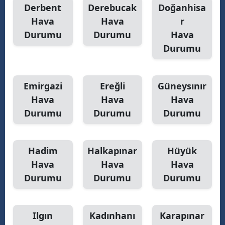
Derbent
Derebucak
Doğanhisa
Hava
Hava
r
Durumu
Durumu
Hava
Durumu
Emirgazi
Ereğli
Güneysınır
Hava
Hava
Hava
Durumu
Durumu
Durumu
Hadim
Halkapınar
Hüyük
Hava
Hava
Hava
Durumu
Durumu
Durumu
Ilgın
Kadınhanı
Karapınar