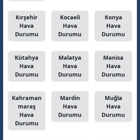
Kırşehir
Kocaeli
Konya
Hava
Hava
Hava
Durumu
Durumu
Durumu
Kütahya
Malatya
Manisa
Hava
Hava
Hava
Durumu
Durumu
Durumu
Kahraman
Mardin
Muğla
maraş
Hava
Hava
Hava
Durumu
Durumu
Durumu