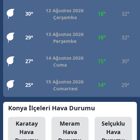
12 Ağustos 2026
30°
18°
32°
Çarşamba
13 Ağustos 2026
29°
18°
32°
Perşembe
14 Ağustos 2026
27°
15°
30°
Cuma
15 Ağustos 2026
25°
14°
29°
Cumartesi
Konya İlçeleri Hava Durumu
Karatay
Meram
Selçuklu
Hava
Hava
Hava