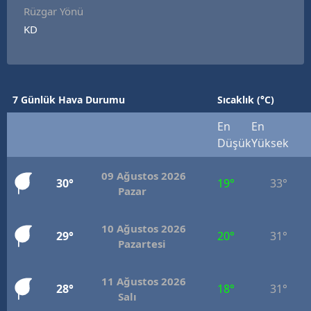
Rüzgar Yönü
KD
7 Günlük Hava Durumu
Sıcaklık (°C)
En
En
Düşük
Yüksek
09 Ağustos 2026
30°
19°
33°
Pazar
10 Ağustos 2026
29°
20°
31°
Pazartesi
11 Ağustos 2026
28°
18°
31°
Salı