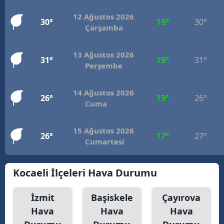
12 Ağustos 2026
30°
19°
30°
Çarşamba
13 Ağustos 2026
31°
19°
31°
Perşembe
14 Ağustos 2026
26°
19°
26°
Cuma
15 Ağustos 2026
26°
17°
27°
Cumartesi
Kocaeli İlçeleri Hava Durumu
İzmit
Başiskele
Çayırova
Hava
Hava
Hava