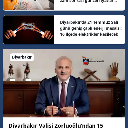
zam sonrası güncel fiyatlar
belli oldu
Diyarbakır’da 21 Temmuz Salı
günü geniş çaplı enerji mesaisi:
16 ilçede elektrikler kesilecek
Diyarbakır
Diyarbakır Valisi Zorluoğlu'ndan 15