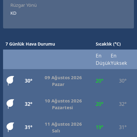
Rüzgar Yönü
KD
7 Günlük Hava Durumu
Sıcaklık (°C)
En
En
Düşük
Yüksek
09 Ağustos 2026
30°
20°
30°
Pazar
10 Ağustos 2026
32°
20°
32°
Pazartesi
11 Ağustos 2026
31°
19°
31°
Salı