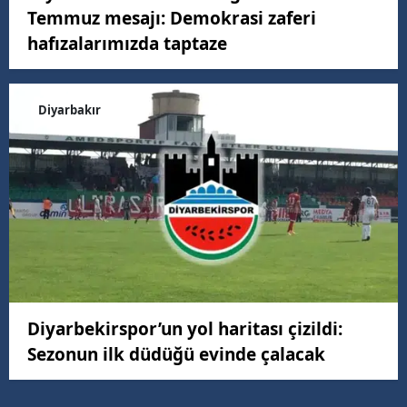
Temmuz mesajı: Demokrasi zaferi
hafızalarımızda taptaze
Diyarbakır
Diyarbekirspor’un yol haritası çizildi:
Sezonun ilk düdüğü evinde çalacak