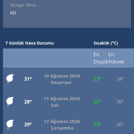
Rüzgar Yönü
KD
7 Günlük Hava Durumu
Sıcaklık (°C)
En
En
Düşük
Yüksek
10 Ağustos 2026
31°
23°
34°
Pazartesi
11 Ağustos 2026
28°
22°
30°
Salı
12 Ağustos 2026
29°
23°
30°
Çarşamba