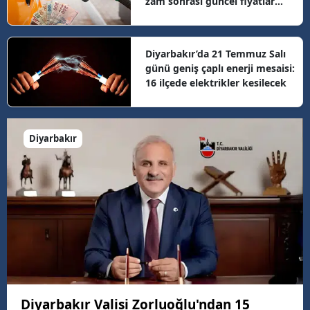
zam sonrası güncel fiyatlar
belli oldu
Diyarbakır’da 21 Temmuz Salı
günü geniş çaplı enerji mesaisi:
16 ilçede elektrikler kesilecek
Diyarbakır
Diyarbakır Valisi Zorluoğlu'ndan 15