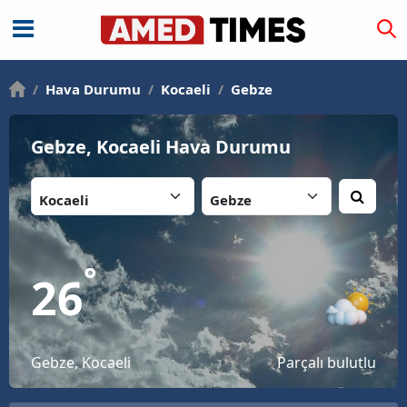
/
Hava Durumu
/
Kocaeli
/
Gebze
Gebze, Kocaeli Hava Durumu
İl:
İlçe:
°
26
Gebze, Kocaeli
Parçalı bulutlu