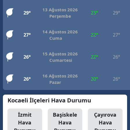
13 Ağustos 2026
29°
23°
29°
Perşembe
14 Ağustos 2026
27°
22°
27°
Cuma
15 Ağustos 2026
26°
22°
26°
Cumartesi
16 Ağustos 2026
26°
20°
26°
Pazar
Kocaeli İlçeleri Hava Durumu
İzmit
Başiskele
Çayırova
Hava
Hava
Hava