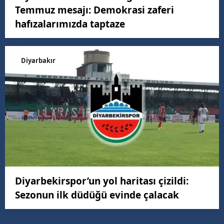
Temmuz mesajı: Demokrasi zaferi
hafızalarımızda taptaze
Diyarbakır
Diyarbekirspor’un yol haritası çizildi:
Sezonun ilk düdüğü evinde çalacak