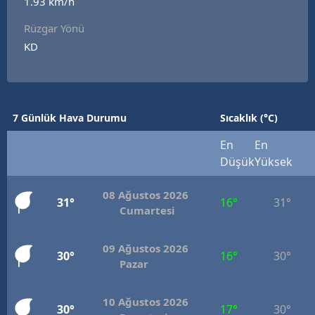
1.93 km/h
Rüzgar Yönü
KD
7 Günlük Hava Durumu
Sıcaklık (°C)
En
En
Düşük
Yüksek
08 Ağustos 2026
31°
16°
31°
Cumartesi
09 Ağustos 2026
30°
16°
30°
Pazar
10 Ağustos 2026
30°
17°
30°