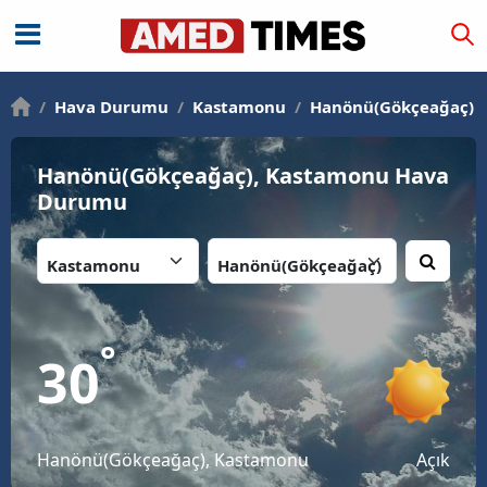
/
Hava Durumu
/
Kastamonu
/
Hanönü(Gökçeağaç)
Hanönü(Gökçeağaç), Kastamonu Hava
Durumu
İl:
İlçe:
°
30
Hanönü(Gökçeağaç), Kastamonu
Açık