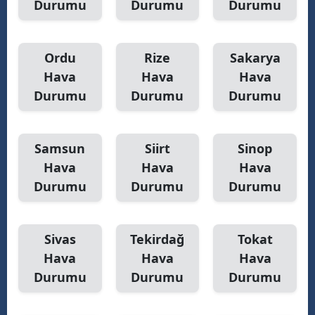
Durumu
Durumu
Durumu
Ordu
Rize
Sakarya
Hava
Hava
Hava
Durumu
Durumu
Durumu
Samsun
Siirt
Sinop
Hava
Hava
Hava
Durumu
Durumu
Durumu
Sivas
Tekirdağ
Tokat
Hava
Hava
Hava
Durumu
Durumu
Durumu