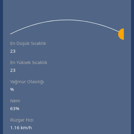
En Düşük Sıcaklık
23
En Yüksek Sıcaklık
23
Yağmur Olasılığı
%
Nem
63%
Rüzgar Hızı
1.16 km/h