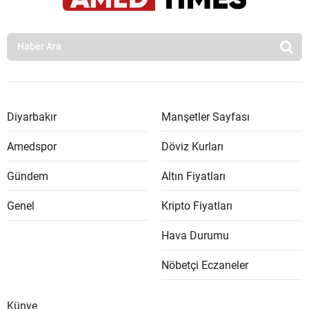
Diyarbakır
Manşetler Sayfası
Amedspor
Döviz Kurları
Gündem
Altın Fiyatları
Genel
Kripto Fiyatları
Hava Durumu
Nöbetçi Eczaneler
Künye