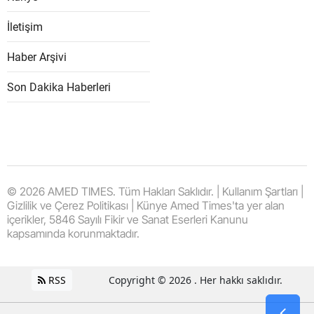
İletişim
Haber Arşivi
Son Dakika Haberleri
© 2026 AMED TIMES. Tüm Hakları Saklıdır. | Kullanım Şartları |
Gizlilik ve Çerez Politikası | Künye Amed Times'ta yer alan
içerikler, 5846 Sayılı Fikir ve Sanat Eserleri Kanunu
kapsamında korunmaktadır.
RSS
Copyright © 2026 . Her hakkı saklıdır.