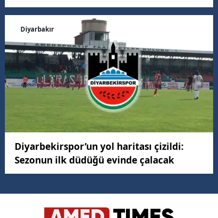
Diyarbakır
Diyarbekirspor’un yol haritası çizildi:
Sezonun ilk düdüğü evinde çalacak