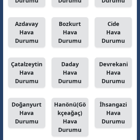
Durumu
Durumu
Durumu
Azdavay
Bozkurt
Cide
Hava
Hava
Hava
Durumu
Durumu
Durumu
Çatalzeytin
Daday
Devrekani
Hava
Hava
Hava
Durumu
Durumu
Durumu
Doğanyurt
Hanönü(Gö
İhsangazi
Hava
kçeağaç)
Hava
Durumu
Hava
Durumu
Durumu