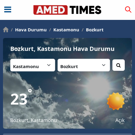
/
Hava Durumu
/
Kastamonu
/
Bozkurt
Bozkurt, Kastamonu Hava Durumu
İl:
İlçe:
°
23
Bozkurt, Kastamonu
Açık