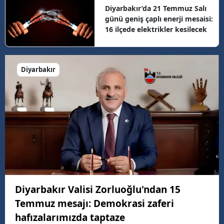
Diyarbakır’da 21 Temmuz Salı
günü geniş çaplı enerji mesaisi:
16 ilçede elektrikler kesilecek
Diyarbakır
Diyarbakır Valisi Zorluoğlu'ndan 15
Temmuz mesajı: Demokrasi zaferi
hafızalarımızda taptaze