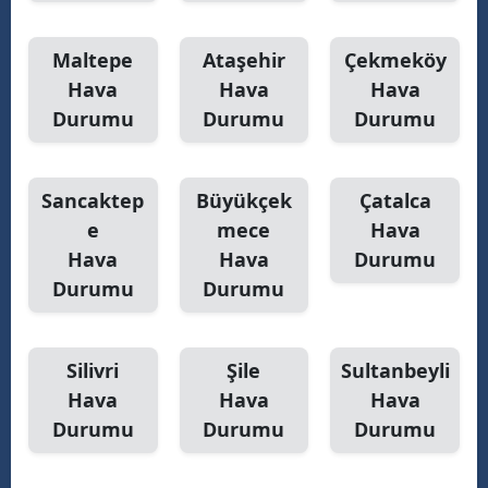
Maltepe
Ataşehir
Çekmeköy
Hava
Hava
Hava
Durumu
Durumu
Durumu
Sancaktep
Büyükçek
Çatalca
e
mece
Hava
Hava
Hava
Durumu
Durumu
Durumu
Silivri
Şile
Sultanbeyli
Hava
Hava
Hava
Durumu
Durumu
Durumu