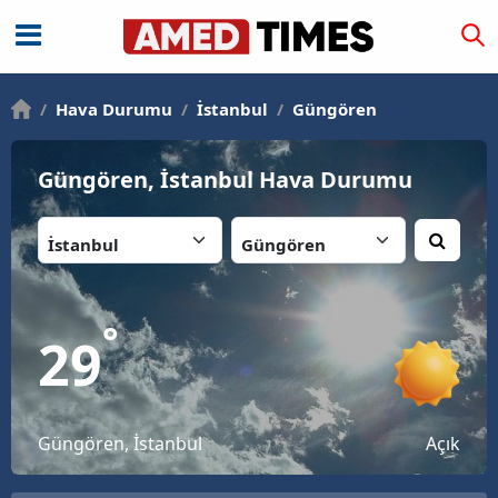
/
Hava Durumu
/
İstanbul
/
Güngören
Güngören, İstanbul Hava Durumu
İl:
İlçe:
°
29
Güngören, İstanbul
Açık