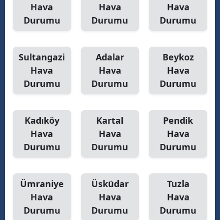
Hava
Hava
Hava
Durumu
Durumu
Durumu
Sultangazi
Adalar
Beykoz
Hava
Hava
Hava
Durumu
Durumu
Durumu
Kadıköy
Kartal
Pendik
Hava
Hava
Hava
Durumu
Durumu
Durumu
Ümraniye
Üsküdar
Tuzla
Hava
Hava
Hava
Durumu
Durumu
Durumu