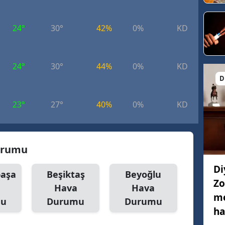
24°
30°
42%
0%
KD
8.
24°
30°
44%
0%
KD
9.
D
23°
27°
40%
0%
KD
9.
Durumu
Di
aşa
Beşiktaş
Beyoğlu
Zo
Hava
Hava
me
mu
Durumu
Durumu
ha