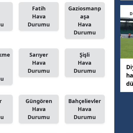
Fatih
Gaziosmanp
D
Hava
aşa
mu
Durumu
Hava
Durumu
kme
Sarıyer
Şişli
Hava
Hava
Di
Durumu
Durumu
ha
mu
dü
r
Güngören
Bahçelievler
Hava
Hava
mu
Durumu
Durumu