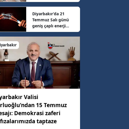
sonrası güncel fiyatlar
belli oldu
Diyarbakır’da 21
14 km/h
Temmuz Salı günü
geniş çaplı enerji
mesaisi: 16 ilçede
54 km/h
elektrikler kesilecek
iyarbakır
09 km/h
yarbakır Valisi
rluoğlu'ndan 15 Temmuz
sajı: Demokrasi zaferi
fızalarımızda taptaze