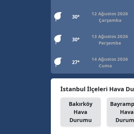
12 Ağustos 2026
30°
Çarşamba
13 Ağustos 2026
30°
Perşembe
14 Ağustos 2026
27°
Cuma
İstanbul İlçeleri Hava 
Bakırköy
Bayramp
Hava
Hava
Durumu
Duru