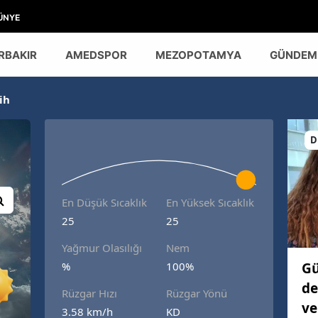
ÜNYE
RBAKIR
AMEDSPOR
MEZOPOTAMYA
GÜNDEM
ih
D
En Düşük Sıcaklık
En Yüksek Sıcaklık
25
25
Yağmur Olasılığı
Nem
Gü
%
100%
de
Rüzgar Hızı
Rüzgar Yönü
ve
3.58 km/h
KD