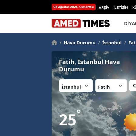
08 Ağustos 2026, Cumartesi
ARŞİV
İLETİŞİM
K
DİYA
/
Hava Durumu
/
İstanbul
/
Fat
Fatih, İstanbul Hava
Durumu
İl:
İlçe:
°
25