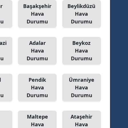
r
Başakşehir
Beylikdüzü
Hava
Hava
mu
Durumu
Durumu
azi
Adalar
Beykoz
Hava
Hava
mu
Durumu
Durumu
l
Pendik
Ümraniye
Hava
Hava
mu
Durumu
Durumu
Maltepe
Ataşehir
Hava
Hava