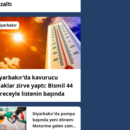
zaltı
C)
iyarbakır
ar
88 km/h
yarbakır’da kavurucu
19 km/h
caklar zirve yaptı: Bismil 44
receyle listenin başında
89 km/h
Diyarbakır'da pompa
başında yeni dönem:
17 km/h
Motorine gelen zam