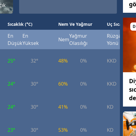
gö
çık
Sıcaklık (°C)
Nem Ve Yağmur
Uç Sıcaklık (°
D
En
En
Yağmur
Rüzgar
Rüzg
Nem
Düşük
Yüksek
Olasılığı
Yönü
Hızı
25°
32°
48%
0%
KKD
5.
Di
24°
30°
60%
0%
KKD
8.
sı
de
24°
30°
41%
0%
KD
7.
23°
30°
53%
0%
KD
8.