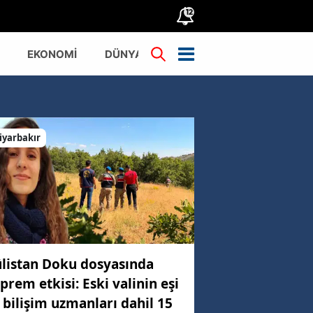
12
EKONOMİ
DÜNYA
TÜRKİYE
iyarbakır
listan Doku dosyasında
prem etkisi: Eski valinin eşi
 bilişim uzmanları dahil 15