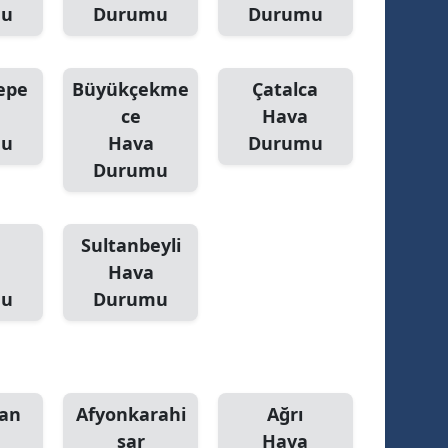
mu
Durumu
Durumu
epe
Büyükçekme
Çatalca
ce
Hava
mu
Hava
Durumu
Durumu
Sultanbeyli
Hava
mu
Durumu
an
Afyonkarahi
Ağrı
sar
Hava