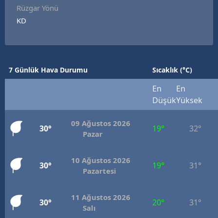
Rüzgar Yönü
KD
7 Günlük Hava Durumu
Sıcaklık (°C)
En
En
Düşük
Yüksek
09 Ağustos 2026
30°
19°
32°
Pazar
10 Ağustos 2026
30°
19°
31°
Pazartesi
11 Ağustos 2026
30°
20°
31°
Salı