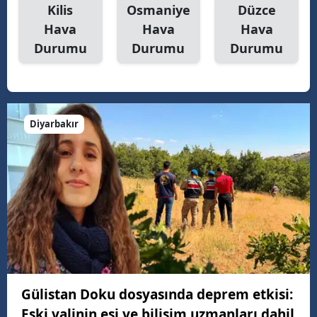
Kilis
Osmaniye
Düzce
Hava
Hava
Hava
Durumu
Durumu
Durumu
Diyarbakır
Gülistan Doku dosyasında deprem etkisi:
Eski valinin eşi ve bilişim uzmanları dahil