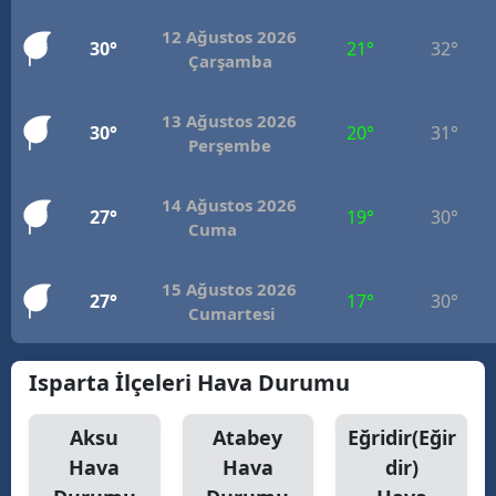
12 Ağustos 2026
30°
21°
32°
Çarşamba
13 Ağustos 2026
30°
20°
31°
Perşembe
14 Ağustos 2026
27°
19°
30°
Cuma
15 Ağustos 2026
27°
17°
30°
Cumartesi
Isparta İlçeleri Hava Durumu
Aksu
Atabey
Eğridir(Eğir
Hava
Hava
dir)