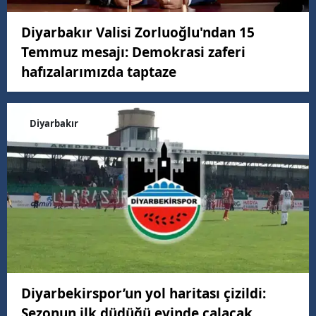
Diyarbakır Valisi Zorluoğlu'ndan 15
Temmuz mesajı: Demokrasi zaferi
hafızalarımızda taptaze
Diyarbakır
Diyarbekirspor’un yol haritası çizildi:
Sezonun ilk düdüğü evinde çalacak