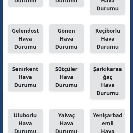
Durumu
Durumu
Hava
Durumu
Gelendost
Gönen
Keçiborlu
Hava
Hava
Hava
Durumu
Durumu
Durumu
Senirkent
Sütçüler
Şarkikaraa
Hava
Hava
ğaç
Durumu
Durumu
Hava
Durumu
Uluborlu
Yalvaç
Yenişarbad
Hava
Hava
emli
Durumu
Durumu
Hava