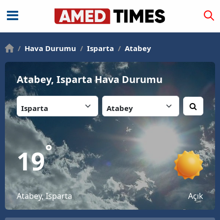
/
Hava Durumu
/
Isparta
/
Atabey
Atabey, Isparta Hava Durumu
İl:
İlçe:
°
19
Atabey, Isparta
Açık