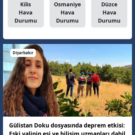
Kilis
Osmaniye
Düzce
Hava
Hava
Hava
Durumu
Durumu
Durumu
Diyarbakır
Gülistan Doku dosyasında deprem etkisi:
Eski valinin eşi ve bilişim uzmanları dahil