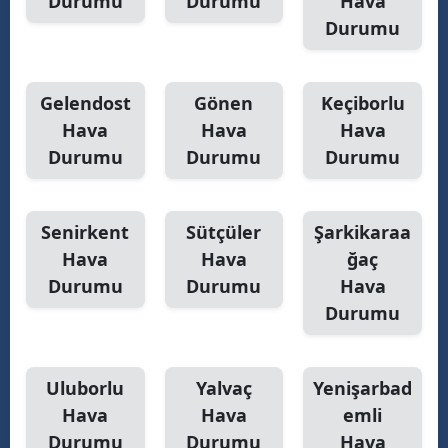
Durumu
Durumu
Hava
Durumu
Gelendost
Gönen
Keçiborlu
Hava
Hava
Hava
Durumu
Durumu
Durumu
Senirkent
Sütçüler
Şarkikaraa
Hava
Hava
ğaç
Durumu
Durumu
Hava
Durumu
Uluborlu
Yalvaç
Yenişarbad
Hava
Hava
emli
Durumu
Durumu
Hava