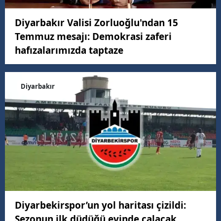
Diyarbakır Valisi Zorluoğlu'ndan 15
Temmuz mesajı: Demokrasi zaferi
hafızalarımızda taptaze
Diyarbakır
Diyarbekirspor’un yol haritası çizildi:
Sezonun ilk düdüğü evinde çalacak