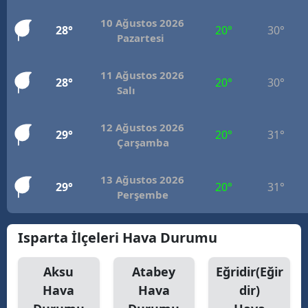
10 Ağustos 2026
28°
20°
30°
Pazartesi
11 Ağustos 2026
28°
20°
30°
Salı
12 Ağustos 2026
29°
20°
31°
Çarşamba
13 Ağustos 2026
29°
20°
31°
Perşembe
Isparta İlçeleri Hava Durumu
Aksu
Atabey
Eğridir(Eğir
Hava
Hava
dir)