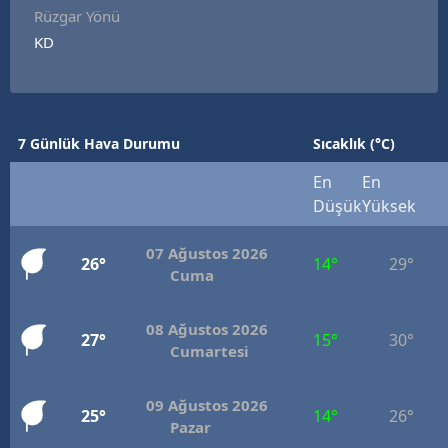
Rüzgar Yönü
KD
7 Günlük Hava Durumu
Sıcaklık (°C)
En
En
Düşük
Yüksek
07 Ağustos 2026
26°
14°
29°
Cuma
08 Ağustos 2026
27°
15°
30°
Cumartesi
09 Ağustos 2026
25°
14°
26°
Pazar