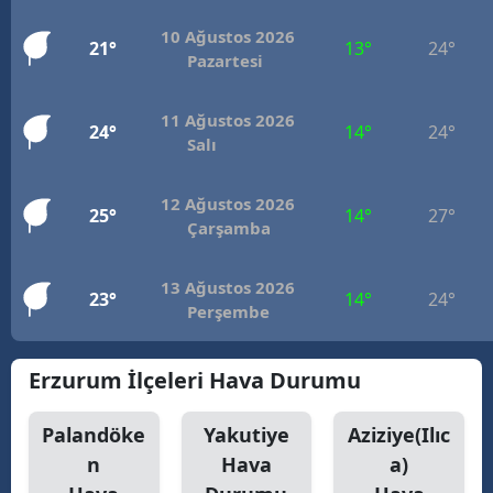
10 Ağustos 2026
21°
13°
24°
Pazartesi
11 Ağustos 2026
24°
14°
24°
Salı
12 Ağustos 2026
25°
14°
27°
Çarşamba
13 Ağustos 2026
23°
14°
24°
Perşembe
Erzurum İlçeleri Hava Durumu
Palandöke
Yakutiye
Aziziye(Ilıc
n
Hava
a)