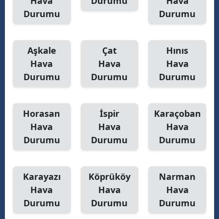
Hava
Durumu
Hava
Durumu
Durumu
Aşkale
Çat
Hınıs
Hava
Hava
Hava
Durumu
Durumu
Durumu
Horasan
İspir
Karaçoban
Hava
Hava
Hava
Durumu
Durumu
Durumu
Karayazı
Köprüköy
Narman
Hava
Hava
Hava
Durumu
Durumu
Durumu