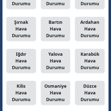
Durumu
Durumu
Durumu
Şırnak
Bartın
Ardahan
Hava
Hava
Hava
Durumu
Durumu
Durumu
Iğdır
Yalova
Karabük
Hava
Hava
Hava
Durumu
Durumu
Durumu
Kilis
Osmaniye
Düzce
Hava
Hava
Hava
Durumu
Durumu
Durumu