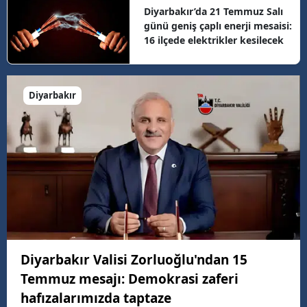
Diyarbakır’da 21 Temmuz Salı
günü geniş çaplı enerji mesaisi:
16 ilçede elektrikler kesilecek
Diyarbakır
Diyarbakır Valisi Zorluoğlu'ndan 15
Temmuz mesajı: Demokrasi zaferi
hafızalarımızda taptaze