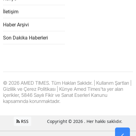
İletişim
Haber Arşivi
Son Dakika Haberleri
© 2026 AMED TIMES. Tüm Hakları Saklıdır. | Kullanım Şartları |
Gizlilik ve Çerez Politikası | Künye Amed Times'ta yer alan
içerikler, 5846 Sayılı Fikir ve Sanat Eserleri Kanunu
kapsamında korunmaktadır.
RSS
Copyright © 2026 . Her hakkı saklıdır.