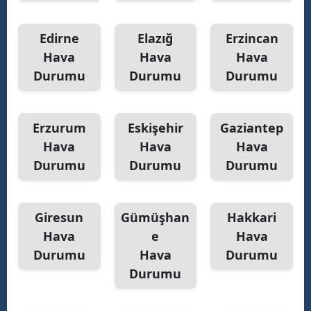
Edirne
Elazığ
Erzincan
Hava
Hava
Hava
Durumu
Durumu
Durumu
Erzurum
Eskişehir
Gaziantep
Hava
Hava
Hava
Durumu
Durumu
Durumu
Giresun
Gümüşhan
Hakkari
Hava
e
Hava
Durumu
Hava
Durumu
Durumu