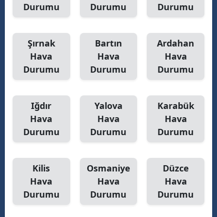
Durumu
Durumu
Durumu
Şırnak
Bartın
Ardahan
Hava
Hava
Hava
Durumu
Durumu
Durumu
Iğdır
Yalova
Karabük
Hava
Hava
Hava
Durumu
Durumu
Durumu
Kilis
Osmaniye
Düzce
Hava
Hava
Hava
Durumu
Durumu
Durumu