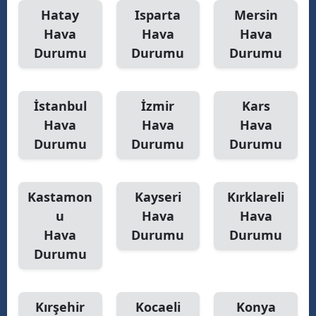
Hatay
Isparta
Mersin
Hava
Hava
Hava
Durumu
Durumu
Durumu
İstanbul
İzmir
Kars
Hava
Hava
Hava
Durumu
Durumu
Durumu
Kastamon
Kayseri
Kırklareli
u
Hava
Hava
Hava
Durumu
Durumu
Durumu
Kırşehir
Kocaeli
Konya