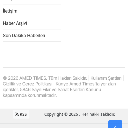
İletişim
Haber Arşivi
Son Dakika Haberleri
© 2026 AMED TIMES. Tüm Hakları Saklıdır. | Kullanım Şartları |
Gizlilik ve Çerez Politikası | Künye Amed Times'ta yer alan
içerikler, 5846 Sayılı Fikir ve Sanat Eserleri Kanunu
kapsamında korunmaktadır.
RSS
Copyright © 2026 . Her hakkı saklıdır.