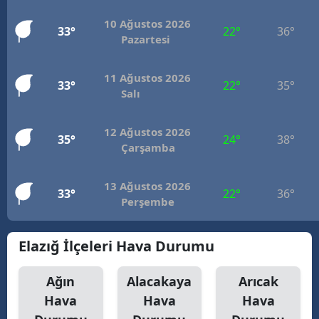
10 Ağustos 2026
33°
22°
36°
Pazartesi
11 Ağustos 2026
33°
22°
35°
Salı
12 Ağustos 2026
35°
24°
38°
Çarşamba
13 Ağustos 2026
33°
22°
36°
Perşembe
Elazığ İlçeleri Hava Durumu
Ağın
Alacakaya
Arıcak
Hava
Hava
Hava