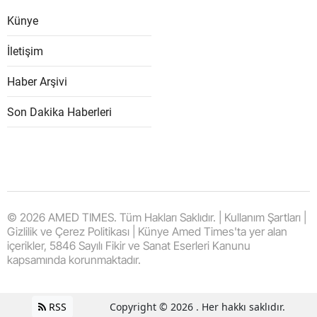
Künye
İletişim
Haber Arşivi
Son Dakika Haberleri
© 2026 AMED TIMES. Tüm Hakları Saklıdır. | Kullanım Şartları |
Gizlilik ve Çerez Politikası | Künye Amed Times'ta yer alan
içerikler, 5846 Sayılı Fikir ve Sanat Eserleri Kanunu
kapsamında korunmaktadır.
RSS
Copyright © 2026 . Her hakkı saklıdır.