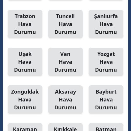
Trabzon
Tunceli
Şanlıurfa
Hava
Hava
Hava
Durumu
Durumu
Durumu
Uşak
Van
Yozgat
Hava
Hava
Hava
Durumu
Durumu
Durumu
Zonguldak
Aksaray
Bayburt
Hava
Hava
Hava
Durumu
Durumu
Durumu
Karaman
Kırıkkale
Batman