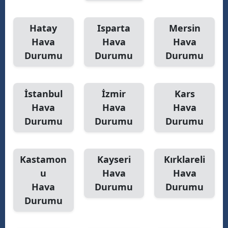
Hatay
Isparta
Mersin
Hava
Hava
Hava
Durumu
Durumu
Durumu
İstanbul
İzmir
Kars
Hava
Hava
Hava
Durumu
Durumu
Durumu
Kastamon
Kayseri
Kırklareli
u
Hava
Hava
Hava
Durumu
Durumu
Durumu