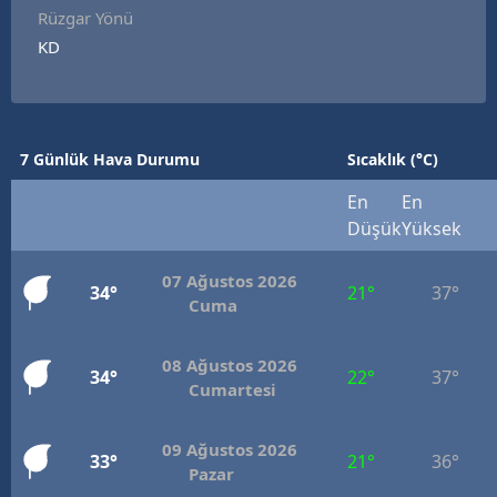
Rüzgar Yönü
KD
7 Günlük Hava Durumu
Sıcaklık (°C)
En
En
Düşük
Yüksek
07 Ağustos 2026
34°
21°
37°
Cuma
08 Ağustos 2026
34°
22°
37°
Cumartesi
09 Ağustos 2026
33°
21°
36°
Pazar