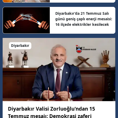
Diyarbakır’da 21 Temmuz Salı
günü geniş çaplı enerji mesaisi:
16 ilçede elektrikler kesilecek
Diyarbakır
Diyarbakır Valisi Zorluoğlu'ndan 15
Temmuz mesajı: Demokrasi zaferi