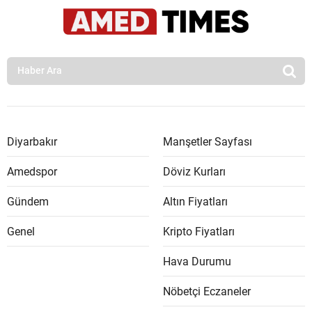
Diyarbakır
Manşetler Sayfası
Amedspor
Döviz Kurları
Gündem
Altın Fiyatları
Genel
Kripto Fiyatları
Hava Durumu
Nöbetçi Eczaneler