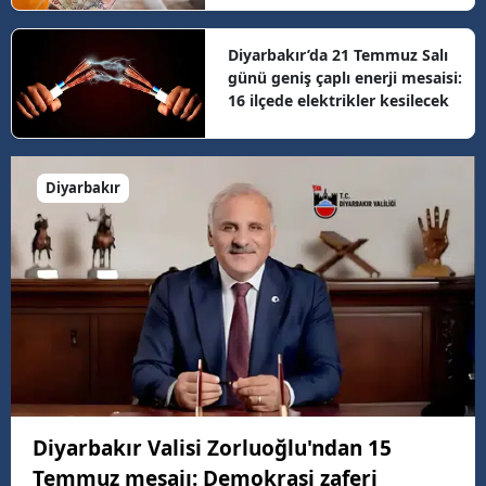
Diyarbakır’da 21 Temmuz Salı
günü geniş çaplı enerji mesaisi:
16 ilçede elektrikler kesilecek
Diyarbakır
Diyarbakır Valisi Zorluoğlu'ndan 15
Temmuz mesajı: Demokrasi zaferi