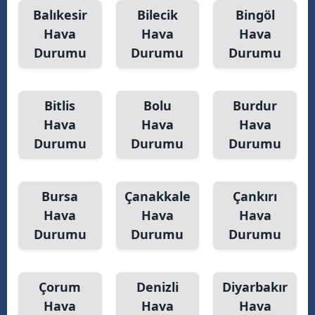
Balıkesir
Bilecik
Bingöl
Hava
Hava
Hava
Durumu
Durumu
Durumu
Bitlis
Bolu
Burdur
Hava
Hava
Hava
Durumu
Durumu
Durumu
Bursa
Çanakkale
Çankırı
Hava
Hava
Hava
Durumu
Durumu
Durumu
Çorum
Denizli
Diyarbakır
Hava
Hava
Hava