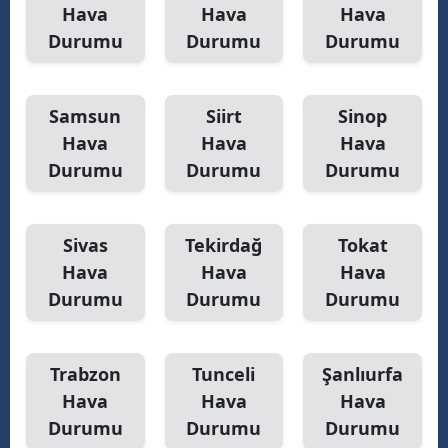
Hava
Hava
Hava
Durumu
Durumu
Durumu
Samsun
Siirt
Sinop
Hava
Hava
Hava
Durumu
Durumu
Durumu
Sivas
Tekirdağ
Tokat
Hava
Hava
Hava
Durumu
Durumu
Durumu
Trabzon
Tunceli
Şanlıurfa
Hava
Hava
Hava
Durumu
Durumu
Durumu