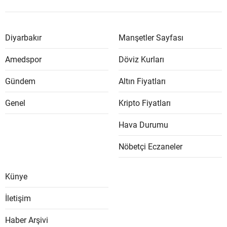
Diyarbakır
Manşetler Sayfası
Amedspor
Döviz Kurları
Gündem
Altın Fiyatları
Genel
Kripto Fiyatları
Hava Durumu
Nöbetçi Eczaneler
Künye
İletişim
Haber Arşivi