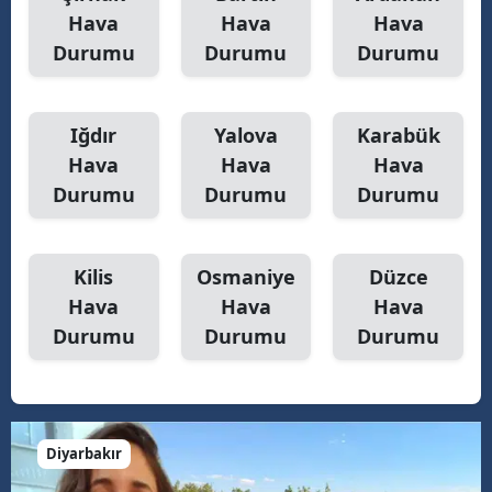
Hava
Hava
Hava
Durumu
Durumu
Durumu
Iğdır
Yalova
Karabük
Hava
Hava
Hava
Durumu
Durumu
Durumu
Kilis
Osmaniye
Düzce
Hava
Hava
Hava
Durumu
Durumu
Durumu
Diyarbakır