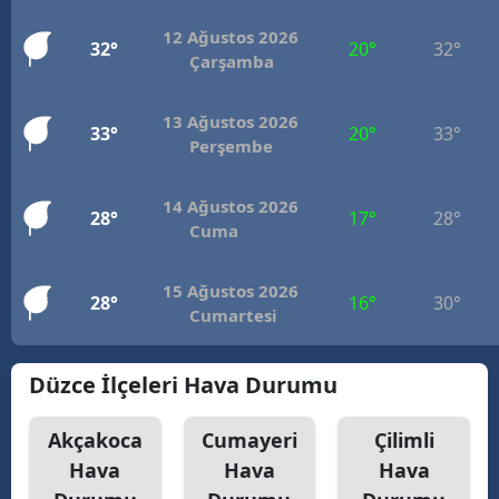
12 Ağustos 2026
32°
20°
32°
Çarşamba
13 Ağustos 2026
33°
20°
33°
Perşembe
14 Ağustos 2026
28°
17°
28°
Cuma
15 Ağustos 2026
28°
16°
30°
Cumartesi
Düzce İlçeleri Hava Durumu
Akçakoca
Cumayeri
Çilimli
Hava
Hava
Hava