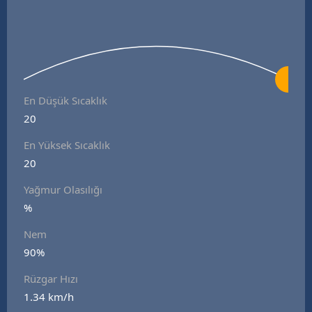
En Düşük Sıcaklık
20
En Yüksek Sıcaklık
20
Yağmur Olasılığı
%
Nem
90%
Rüzgar Hızı
1.34 km/h