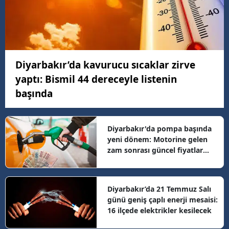
Diyarbakır’da kavurucu sıcaklar zirve
yaptı: Bismil 44 dereceyle listenin
başında
Diyarbakır'da pompa başında
yeni dönem: Motorine gelen
zam sonrası güncel fiyatlar
belli oldu
Diyarbakır’da 21 Temmuz Salı
günü geniş çaplı enerji mesaisi:
16 ilçede elektrikler kesilecek