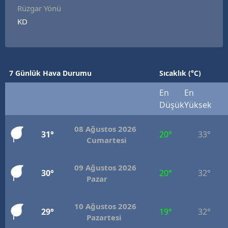
Rüzgar Yönü
KD
7 Günlük Hava Durumu
Sıcaklık (°C)
En
En
Düşük
Yüksek
08 Ağustos 2026
31°
20°
33°
Cumartesi
09 Ağustos 2026
30°
20°
32°
Pazar
10 Ağustos 2026
29°
19°
32°
Pazartesi