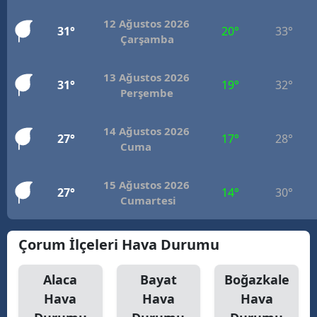
12 Ağustos 2026
31°
20°
33°
Çarşamba
13 Ağustos 2026
31°
19°
32°
Perşembe
14 Ağustos 2026
27°
17°
28°
Cuma
15 Ağustos 2026
27°
14°
30°
Cumartesi
Çorum İlçeleri Hava Durumu
Alaca
Bayat
Boğazkale
Hava
Hava
Hava