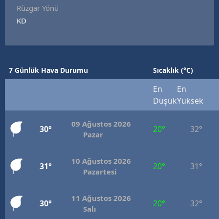
Rüzgar Yönü
KD
7 Günlük Hava Durumu
Sıcaklık (°C)
En
En
Düşük
Yüksek
09 Ağustos 2026
30°
20°
32°
Pazar
10 Ağustos 2026
31°
20°
31°
Pazartesi
11 Ağustos 2026
30°
20°
32°
Salı