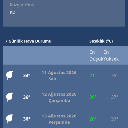
Rüzgar Yönü
KD
7 Günlük Hava Durumu
Sıcaklık (°C)
En
En
Düşük
Yüksek
11 Ağustos 2026
34°
21°
35°
Salı
12 Ağustos 2026
36°
20°
37°
Çarşamba
13 Ağustos 2026
36°
20°
37°
Perşembe