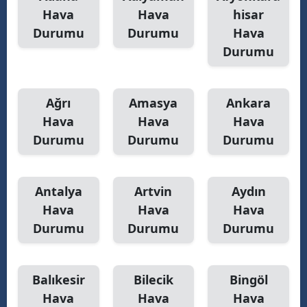
Hava
Hava
hisar
Durumu
Durumu
Hava
Durumu
Ağrı
Amasya
Ankara
Hava
Hava
Hava
Durumu
Durumu
Durumu
Antalya
Artvin
Aydın
Hava
Hava
Hava
Durumu
Durumu
Durumu
Balıkesir
Bilecik
Bingöl
Hava
Hava
Hava