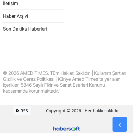
İletişim
Haber Arşivi
Son Dakika Haberleri
© 2026 AMED TIMES. Tüm Hakları Saklıdır. | Kullanım Şartları |
Gizlilik ve Çerez Politikası | Künye Amed Times'ta yer alan
içerikler, 5846 Sayılı Fikir ve Sanat Eserleri Kanunu
kapsamında korunmaktadır.
RSS
Copyright © 2026 . Her hakkı saklıdır.