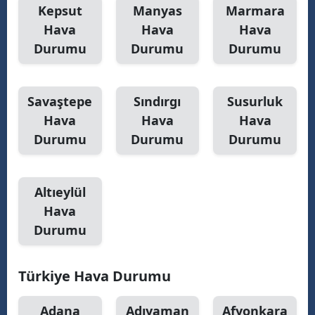
Kepsut
Manyas
Marmara
Hava
Hava
Hava
Durumu
Durumu
Durumu
Savaştepe
Sındırgı
Susurluk
Hava
Hava
Hava
Durumu
Durumu
Durumu
Altıeylül
Hava
Durumu
Türkiye Hava Durumu
Adana
Adıyaman
Afyonkara