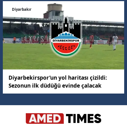
Diyarbakır
Diyarbekirspor’un yol haritası çizildi:
Sezonun ilk düdüğü evinde çalacak