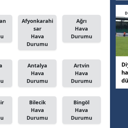
D
an
Afyonkarahi
Ağrı
sar
Hava
mu
Hava
Durumu
Durumu
Di
a
Antalya
Artvin
ha
Hava
Hava
dü
mu
Durumu
Durumu
ir
Bilecik
Bingöl
Hava
Hava
mu
Durumu
Durumu