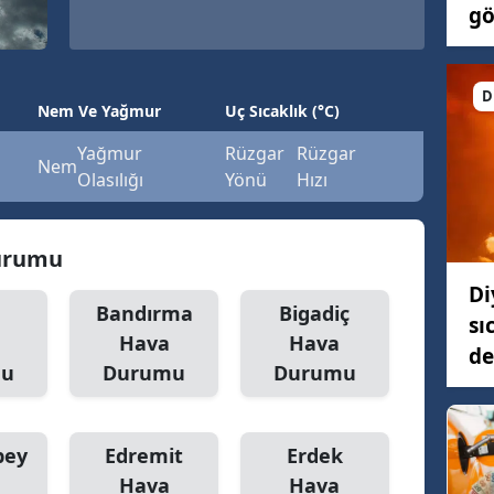
gö
D
Nem Ve Yağmur
Uç Sıcaklık (°C)
Yağmur
Rüzgar
Rüzgar
Nem
Olasılığı
Yönü
Hızı
Durumu
Di
a
Bandırma
Bigadiç
sı
Hava
Hava
de
mu
Durumu
Durumu
bey
Edremit
Erdek
Hava
Hava