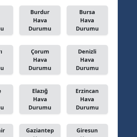
Burdur
Bursa
Hava
Hava
mu
Durumu
Durumu
ı
Çorum
Denizli
Hava
Hava
mu
Durumu
Durumu
e
Elazığ
Erzincan
Hava
Hava
mu
Durumu
Durumu
ir
Gaziantep
Giresun