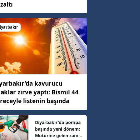
zaltı
iyarbakır
yarbakır’da kavurucu
caklar zirve yaptı: Bismil 44
receyle listenin başında
Diyarbakır'da pompa
başında yeni dönem:
Motorine gelen zam