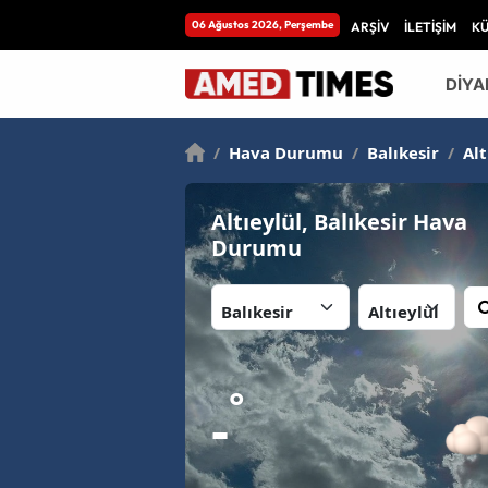
06 Ağustos 2026, Perşembe
ARŞİV
İLETİŞİM
K
DİYA
/
Hava Durumu
/
Balıkesir
/
Alt
Altıeylül, Balıkesir Hava
Durumu
İl:
İlçe:
°
-