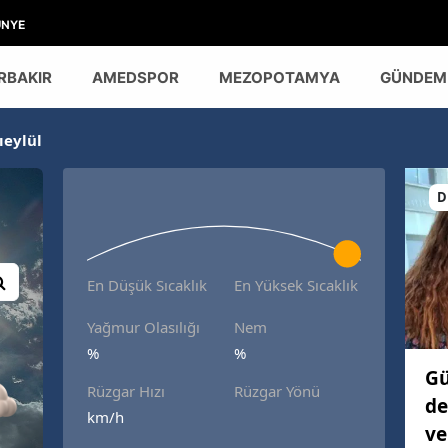
ÜNYE
RBAKIR
AMEDSPOR
MEZOPOTAMYA
GÜNDEM
ıeylül
D
En Düşük Sıcaklık
En Yüksek Sıcaklık
Yağmur Olasılığı
Nem
%
%
Gü
Rüzgar Hızı
Rüzgar Yönü
de
km/h
ve