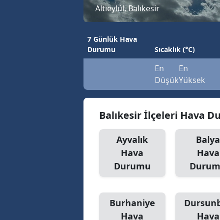
Altıeylül, Balıkesir
7 Günlük Hava
Durumu
Sıcaklık (°C)
En
En
Düşük
Yüksek
Balıkesir İlçeleri Hava 
Ayvalık
Baly
Hava
Hava
Durumu
Duru
Burhaniye
Dursun
Hava
Hava