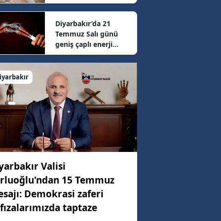
sonrası güncel fiyatlar
belli oldu
Diyarbakır’da 21
Temmuz Salı günü
geniş çaplı enerji
mesaisi: 16 ilçede
elektrikler kesilecek
iyarbakır
yarbakır Valisi
rluoğlu'ndan 15 Temmuz
sajı: Demokrasi zaferi
fızalarımızda taptaze