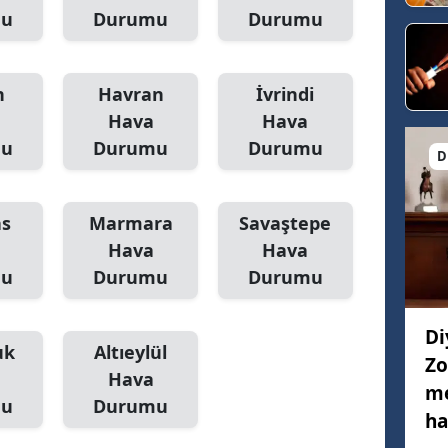
mu
Durumu
Durumu
n
Havran
İvrindi
Hava
Hava
mu
Durumu
Durumu
D
s
Marmara
Savaştepe
Hava
Hava
mu
Durumu
Durumu
Di
uk
Altıeylül
Zo
Hava
me
mu
Durumu
ha