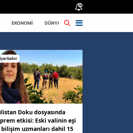
12
EKONOMİ
DÜNYA
TÜRKİYE
iyarbakır
listan Doku dosyasında
prem etkisi: Eski valinin eşi
 bilişim uzmanları dahil 15