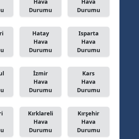
Hava
Hava
mu
Durumu
Durumu
ri
Hatay
Isparta
Hava
Hava
mu
Durumu
Durumu
ul
İzmir
Kars
Hava
Hava
mu
Durumu
Durumu
i
Kırklareli
Kırşehir
Hava
Hava
mu
Durumu
Durumu