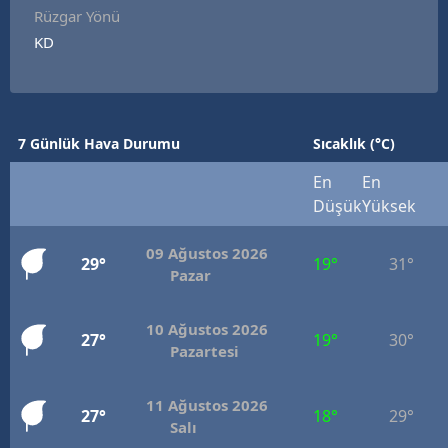
Rüzgar Yönü
KD
7 Günlük Hava Durumu
Sıcaklık (°C)
En
En
Düşük
Yüksek
09 Ağustos 2026
29°
19°
31°
Pazar
10 Ağustos 2026
27°
19°
30°
Pazartesi
11 Ağustos 2026
27°
18°
29°
Salı