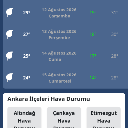
12 Ağustos 2026
29°
19°
31°
Çarşamba
13 Ağustos 2026
27°
18°
30°
Perşembe
14 Ağustos 2026
25°
17°
28°
Cuma
15 Ağustos 2026
24°
14°
28°
Cumartesi
Ankara İlçeleri Hava Durumu
Altındağ
Çankaya
Etimesgut
Hava
Hava
Hava