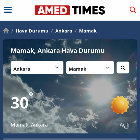
/
Hava Durumu
/
Ankara
/
Mamak
Mamak, Ankara Hava Durumu
İl:
İlçe:
°
30
Mamak, Ankara
Açık