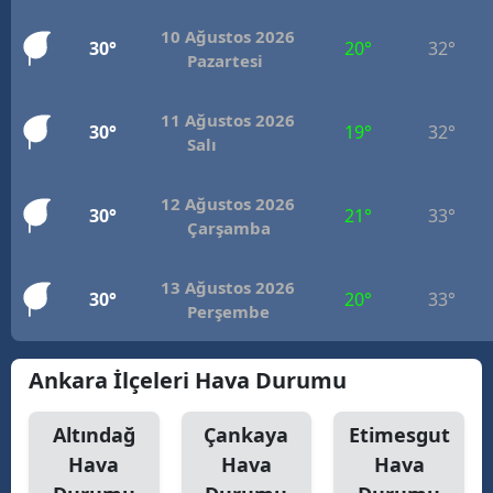
10 Ağustos 2026
30°
20°
32°
Pazartesi
11 Ağustos 2026
30°
19°
32°
Salı
12 Ağustos 2026
30°
21°
33°
Çarşamba
13 Ağustos 2026
30°
20°
33°
Perşembe
Ankara İlçeleri Hava Durumu
Altındağ
Çankaya
Etimesgut
Hava
Hava
Hava