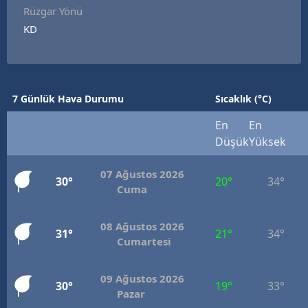
Rüzgar Yönü
KD
7 Günlük Hava Durumu
Sıcaklık (°C)
En
En
Düşük
Yüksek
07 Ağustos 2026
30°
20°
34°
Cuma
08 Ağustos 2026
31°
21°
34°
Cumartesi
09 Ağustos 2026
30°
19°
33°
Pazar