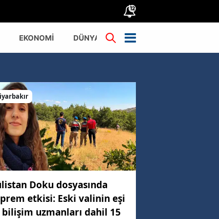
12
EKONOMİ
DÜNYA
TÜRKİYE
iyarbakır
listan Doku dosyasında
prem etkisi: Eski valinin eşi
 bilişim uzmanları dahil 15