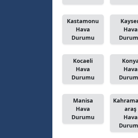
Kastamonu
Kayser
Hava
Hava
Durumu
Duru
Kocaeli
Kony
Hava
Hava
Durumu
Duru
Manisa
Kahram
Hava
araş
Durumu
Hava
Duru