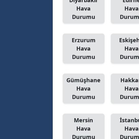
Diyarbakır
Edirn
Hava
Hava
Durumu
Duru
Erzurum
Eskişeh
Hava
Hava
Durumu
Duru
Gümüşhane
Hakka
Hava
Hava
Durumu
Duru
Mersin
İstanb
Hava
Hava
Durumu
Duru