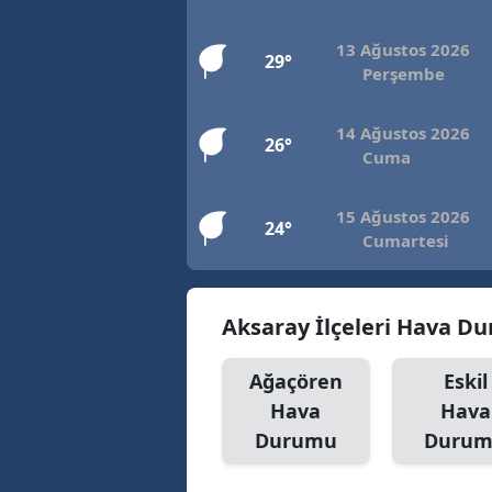
13 Ağustos 2026
29°
Perşembe
14 Ağustos 2026
26°
Cuma
15 Ağustos 2026
24°
Cumartesi
Aksaray İlçeleri Hava D
Ağaçören
Eskil
Hava
Hava
Durumu
Duru