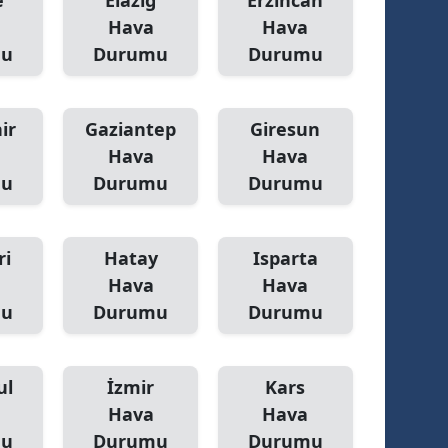
e
Elazığ
Erzincan
Hava
Hava
mu
Durumu
Durumu
ir
Gaziantep
Giresun
Hava
Hava
mu
Durumu
Durumu
ri
Hatay
Isparta
Hava
Hava
mu
Durumu
Durumu
ul
İzmir
Kars
Hava
Hava
mu
Durumu
Durumu