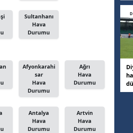
D
şi
Sultanhanı
Hava
mu
Durumu
an
Afyonkarahi
Ağrı
Di
sar
Hava
ha
mu
Hava
Durumu
dü
Durumu
a
Antalya
Artvin
Hava
Hava
mu
Durumu
Durumu