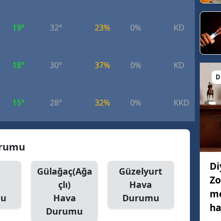
19°
32°
23%
0%
KD
9.
18°
30°
37%
0%
KD
8.
D
15°
28°
32%
0%
KKD
6.
urumu
Di
Gülağaç(Ağa
Güzelyurt
Zo
çlı)
Hava
me
mu
Hava
Durumu
ha
Durumu