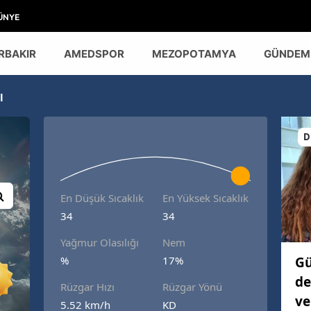
ÜNYE
RBAKIR
AMEDSPOR
MEZOPOTAMYA
GÜNDEM
l
D
En Düşük Sıcaklık
En Yüksek Sıcaklık
34
34
Yağmur Olasılığı
Nem
Gü
%
17%
de
Rüzgar Hızı
Rüzgar Yönü
ve
5.52 km/h
KD