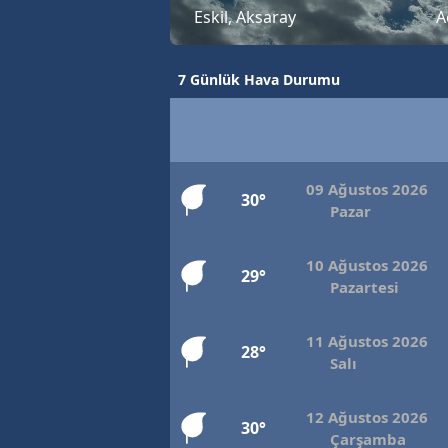
Eskil, Aksaray
A
7 Günlük Hava Durumu
09 Ağustos 2026
30°
Pazar
10 Ağustos 2026
29°
Pazartesi
11 Ağustos 2026
28°
Salı
12 Ağustos 2026
30°
Çarşamba