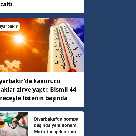
zaltı
C)
iyarbakır
ar
98 km/h
yarbakır’da kavurucu
62 km/h
caklar zirve yaptı: Bismil 44
receyle listenin başında
7 km/h
Diyarbakır'da pompa
başında yeni dönem:
16 km/h
Motorine gelen zam