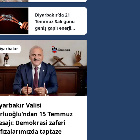
sonrası güncel fiyatlar
belli oldu
Diyarbakır’da 21
67 km/h
Temmuz Salı günü
geniş çaplı enerji
mesaisi: 16 ilçede
46 km/h
elektrikler kesilecek
iyarbakır
38 km/h
yarbakır Valisi
rluoğlu'ndan 15 Temmuz
sajı: Demokrasi zaferi
fızalarımızda taptaze