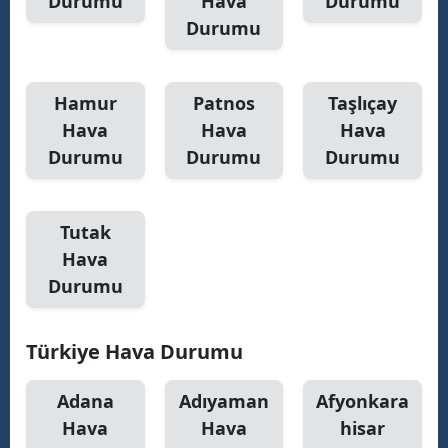
Durumu
Hava
Durumu
Durumu
Hamur
Patnos
Taşlıçay
Hava
Hava
Hava
Durumu
Durumu
Durumu
Tutak
Hava
Durumu
Türkiye Hava Durumu
Adana
Adıyaman
Afyonkara
Hava
Hava
hisar