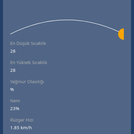
En Düşük Sıcaklık
28
En Yüksek Sıcaklık
28
Yağmur Olasılığı
%
Nem
23%
Rüzgar Hızı
1.85 km/h