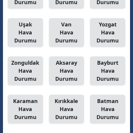
Durumu
Durumu
Durumu
Uşak
Van
Yozgat
Hava
Hava
Hava
Durumu
Durumu
Durumu
Zonguldak
Aksaray
Bayburt
Hava
Hava
Hava
Durumu
Durumu
Durumu
Karaman
Kırıkkale
Batman
Hava
Hava
Hava
Durumu
Durumu
Durumu