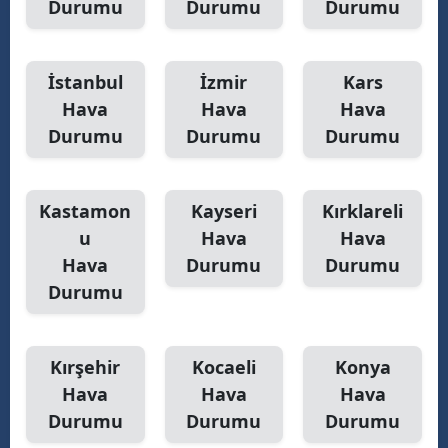
Durumu
Durumu
Durumu
İstanbul
İzmir
Kars
Hava
Hava
Hava
Durumu
Durumu
Durumu
Kastamon
Kayseri
Kırklareli
u
Hava
Hava
Hava
Durumu
Durumu
Durumu
Kırşehir
Kocaeli
Konya
Hava
Hava
Hava
Durumu
Durumu
Durumu