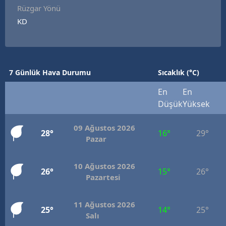
Rüzgar Yönü
KD
7 Günlük Hava Durumu
Sıcaklık (°C)
En
En
Düşük
Yüksek
09 Ağustos 2026
28°
16°
29°
Pazar
10 Ağustos 2026
26°
15°
26°
Pazartesi
11 Ağustos 2026
25°
14°
25°
Salı