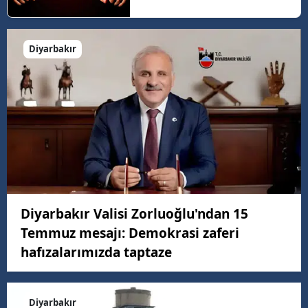
Diyarbakır
Diyarbakır Valisi Zorluoğlu'ndan 15
Temmuz mesajı: Demokrasi zaferi
hafızalarımızda taptaze
Diyarbakır