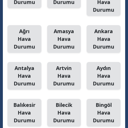
Durumu
Durumu
Hava
Durumu
Ağrı
Amasya
Ankara
Hava
Hava
Hava
Durumu
Durumu
Durumu
Antalya
Artvin
Aydın
Hava
Hava
Hava
Durumu
Durumu
Durumu
Balıkesir
Bilecik
Bingöl
Hava
Hava
Hava
Durumu
Durumu
Durumu