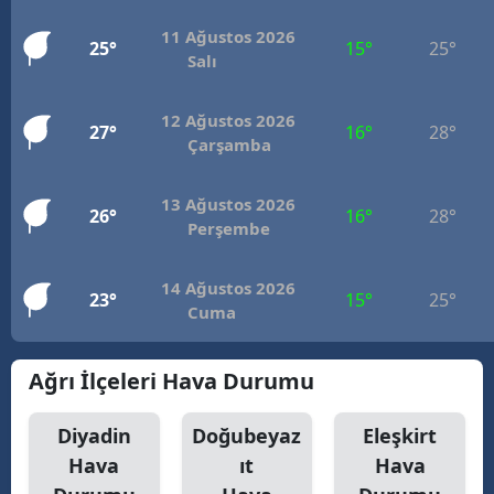
11 Ağustos 2026
25°
15°
25°
Salı
12 Ağustos 2026
27°
16°
28°
Çarşamba
13 Ağustos 2026
26°
16°
28°
Perşembe
14 Ağustos 2026
23°
15°
25°
Cuma
Ağrı İlçeleri Hava Durumu
Diyadin
Doğubeyaz
Eleşkirt
Hava
ıt
Hava