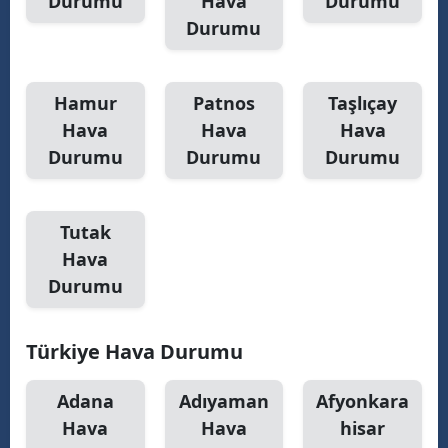
Durumu
Hava
Durumu
Durumu
Hamur
Patnos
Taşlıçay
Hava
Hava
Hava
Durumu
Durumu
Durumu
Tutak
Hava
Durumu
Türkiye Hava Durumu
Adana
Adıyaman
Afyonkara
Hava
Hava
hisar