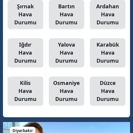
Şırnak
Bartın
Ardahan
Hava
Hava
Hava
Durumu
Durumu
Durumu
Iğdır
Yalova
Karabük
Hava
Hava
Hava
Durumu
Durumu
Durumu
Kilis
Osmaniye
Düzce
Hava
Hava
Hava
Durumu
Durumu
Durumu
Diyarbakır