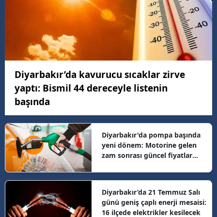
Diyarbakır’da kavurucu sıcaklar zirve
yaptı: Bismil 44 dereceyle listenin
başında
Diyarbakır'da pompa başında
yeni dönem: Motorine gelen
zam sonrası güncel fiyatlar
belli oldu
Diyarbakır’da 21 Temmuz Salı
günü geniş çaplı enerji mesaisi:
16 ilçede elektrikler kesilecek