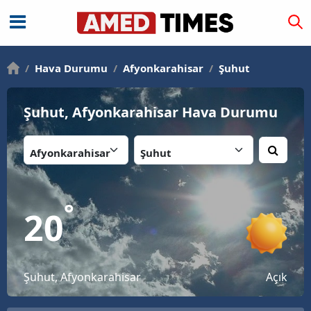
/
Hava Durumu
/
Afyonkarahisar
/
Şuhut
Şuhut, Afyonkarahisar Hava Durumu
İl:
İlçe:
°
20
Şuhut, Afyonkarahisar
Açık