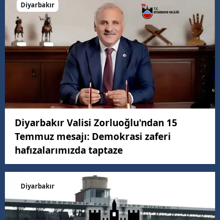
Diyarbakır
Diyarbakır Valisi Zorluoğlu'ndan 15
Temmuz mesajı: Demokrasi zaferi
hafızalarımızda taptaze
Diyarbakır