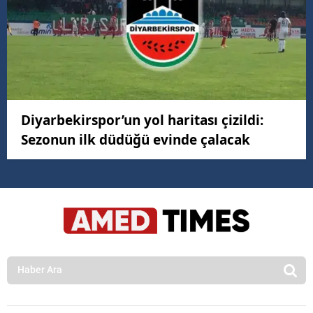
Diyarbekirspor’un yol haritası çizildi:
Sezonun ilk düdüğü evinde çalacak