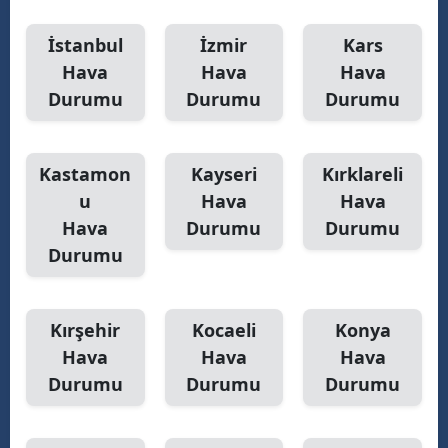
İstanbul
İzmir
Kars
Hava
Hava
Hava
Durumu
Durumu
Durumu
Kastamon
Kayseri
Kırklareli
u
Hava
Hava
Hava
Durumu
Durumu
Durumu
Kırşehir
Kocaeli
Konya
Hava
Hava
Hava
Durumu
Durumu
Durumu