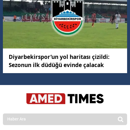
Diyarbekirspor’un yol haritası çizildi:
Sezonun ilk düdüğü evinde çalacak