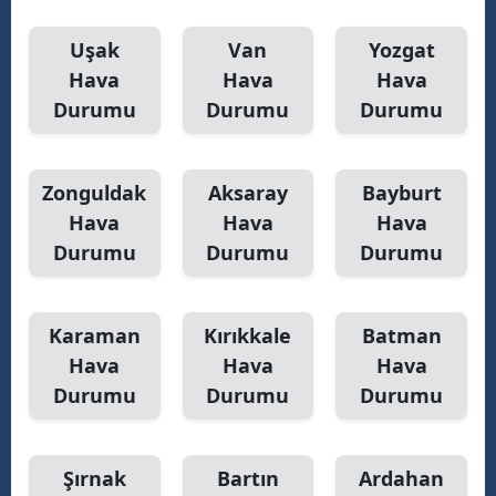
Uşak
Van
Yozgat
Hava
Hava
Hava
Durumu
Durumu
Durumu
Zonguldak
Aksaray
Bayburt
Hava
Hava
Hava
Durumu
Durumu
Durumu
Karaman
Kırıkkale
Batman
Hava
Hava
Hava
Durumu
Durumu
Durumu
Şırnak
Bartın
Ardahan