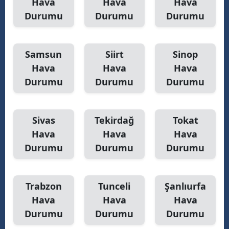
Hava
Hava
Hava
Durumu
Durumu
Durumu
Samsun
Siirt
Sinop
Hava
Hava
Hava
Durumu
Durumu
Durumu
Sivas
Tekirdağ
Tokat
Hava
Hava
Hava
Durumu
Durumu
Durumu
Trabzon
Tunceli
Şanlıurfa
Hava
Hava
Hava
Durumu
Durumu
Durumu