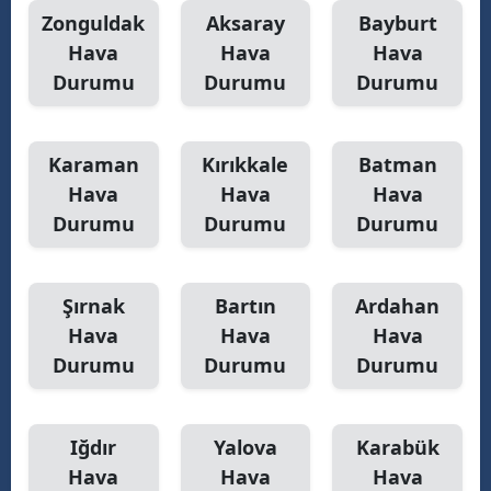
Zonguldak
Aksaray
Bayburt
Hava
Hava
Hava
Durumu
Durumu
Durumu
Karaman
Kırıkkale
Batman
Hava
Hava
Hava
Durumu
Durumu
Durumu
Şırnak
Bartın
Ardahan
Hava
Hava
Hava
Durumu
Durumu
Durumu
Iğdır
Yalova
Karabük
Hava
Hava
Hava