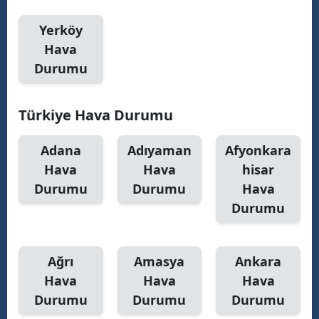
Yerköy
Hava
Durumu
Türkiye Hava Durumu
Adana
Adıyaman
Afyonkara
Hava
Hava
hisar
Durumu
Durumu
Hava
Durumu
Ağrı
Amasya
Ankara
Hava
Hava
Hava
Durumu
Durumu
Durumu