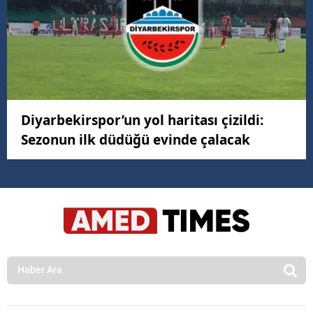
Diyarbekirspor’un yol haritası çizildi:
Sezonun ilk düdüğü evinde çalacak