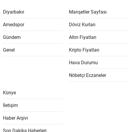
Diyarbakır
Manşetler Sayfası
Amedspor
Döviz Kurları
Gündem
Altın Fiyatları
Genel
Kripto Fiyatları
Hava Durumu
Nöbetçi Eczaneler
Künye
İletişim
Haber Arşivi
Son Dakika Haberleri