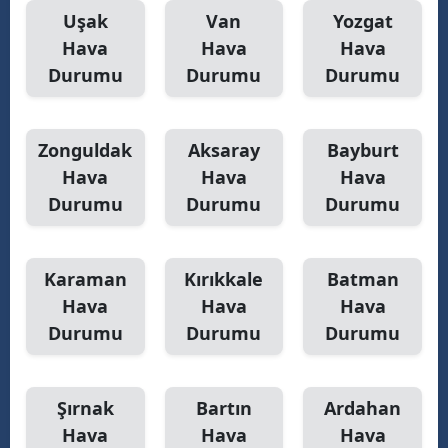
Uşak
Van
Yozgat
Hava
Hava
Hava
Durumu
Durumu
Durumu
Zonguldak
Aksaray
Bayburt
Hava
Hava
Hava
Durumu
Durumu
Durumu
Karaman
Kırıkkale
Batman
Hava
Hava
Hava
Durumu
Durumu
Durumu
Şırnak
Bartın
Ardahan
Hava
Hava
Hava