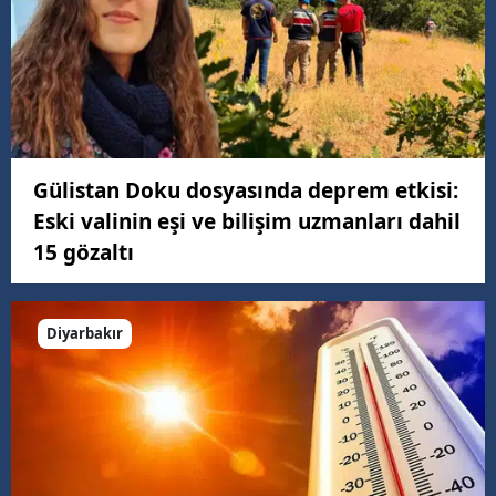
Gülistan Doku dosyasında deprem etkisi:
Eski valinin eşi ve bilişim uzmanları dahil
15 gözaltı
Diyarbakır