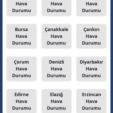
Hava
Hava
Hava
Durumu
Durumu
Durumu
Bursa
Çanakkale
Çankırı
Hava
Hava
Hava
Durumu
Durumu
Durumu
Çorum
Denizli
Diyarbakır
Hava
Hava
Hava
Durumu
Durumu
Durumu
Edirne
Elazığ
Erzincan
Hava
Hava
Hava
Durumu
Durumu
Durumu