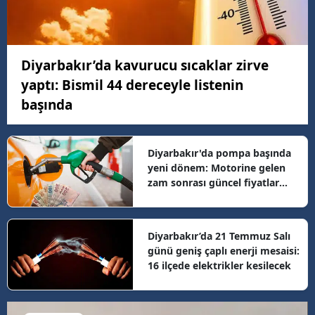
Diyarbakır’da kavurucu sıcaklar zirve
yaptı: Bismil 44 dereceyle listenin
başında
Diyarbakır'da pompa başında
yeni dönem: Motorine gelen
zam sonrası güncel fiyatlar
belli oldu
Diyarbakır’da 21 Temmuz Salı
günü geniş çaplı enerji mesaisi:
16 ilçede elektrikler kesilecek