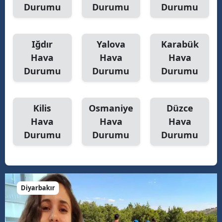
Durumu
Durumu
Durumu
Iğdır
Yalova
Karabük
Hava
Hava
Hava
Durumu
Durumu
Durumu
Kilis
Osmaniye
Düzce
Hava
Hava
Hava
Durumu
Durumu
Durumu
Diyarbakır