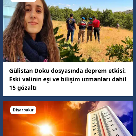
Gülistan Doku dosyasında deprem etkisi:
Eski valinin eşi ve bilişim uzmanları dahil
15 gözaltı
Diyarbakır