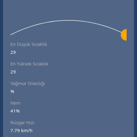
En Düşük Sıcaklık
29
En Yüksek Sıcaklık
29
Yağmur Olasılığı
%
Nem
41%
Rüzgar Hızı
7.79 km/h