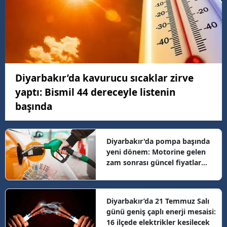
Diyarbakır’da kavurucu sıcaklar zirve
yaptı: Bismil 44 dereceyle listenin
başında
Diyarbakır'da pompa başında
yeni dönem: Motorine gelen
zam sonrası güncel fiyatlar
belli oldu
Diyarbakır’da 21 Temmuz Salı
günü geniş çaplı enerji mesaisi:
16 ilçede elektrikler kesilecek