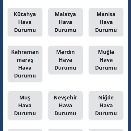
Kütahya
Malatya
Manisa
Hava
Hava
Hava
Durumu
Durumu
Durumu
Kahraman
Mardin
Muğla
maraş
Hava
Hava
Hava
Durumu
Durumu
Durumu
Muş
Nevşehir
Niğde
Hava
Hava
Hava
Durumu
Durumu
Durumu