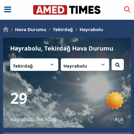
/
Hava Durumu
/
Tekirdağ
/
Hayrabolu
Hayrabolu, Tekirdağ Hava Durumu
İl:
İlçe:
°
29
Hayrabolu, Tekirdağ
Açık