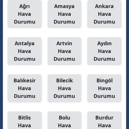
Ağrı
Amasya
Ankara
Hava
Hava
Hava
Durumu
Durumu
Durumu
Antalya
Artvin
Aydın
Hava
Hava
Hava
Durumu
Durumu
Durumu
Balıkesir
Bilecik
Bingöl
Hava
Hava
Hava
Durumu
Durumu
Durumu
Bitlis
Bolu
Burdur
Hava
Hava
Hava