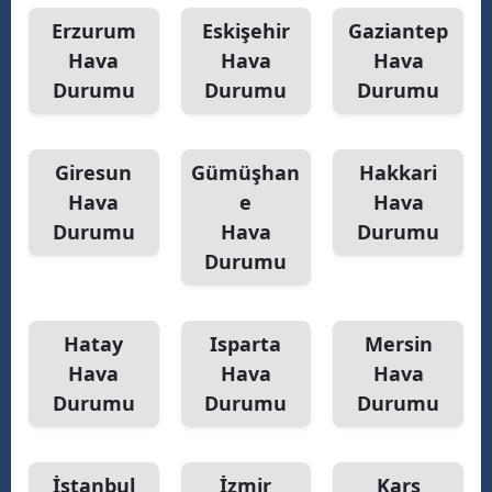
Erzurum
Eskişehir
Gaziantep
Hava
Hava
Hava
Durumu
Durumu
Durumu
Giresun
Gümüşhan
Hakkari
Hava
e
Hava
Durumu
Hava
Durumu
Durumu
Hatay
Isparta
Mersin
Hava
Hava
Hava
Durumu
Durumu
Durumu
İstanbul
İzmir
Kars