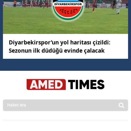
Diyarbekirspor’un yol haritası çizildi:
Sezonun ilk düdüğü evinde çalacak