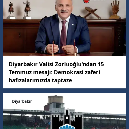
Diyarbakır Valisi Zorluoğlu'ndan 15
Temmuz mesajı: Demokrasi zaferi
hafızalarımızda taptaze
Diyarbakır