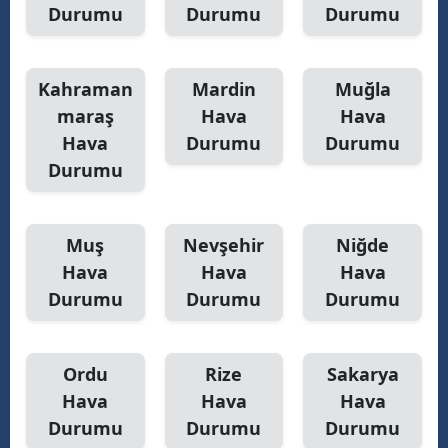
Durumu
Durumu
Durumu
Kahraman
Mardin
Muğla
maraş
Hava
Hava
Hava
Durumu
Durumu
Durumu
Muş
Nevşehir
Niğde
Hava
Hava
Hava
Durumu
Durumu
Durumu
Ordu
Rize
Sakarya
Hava
Hava
Hava
Durumu
Durumu
Durumu