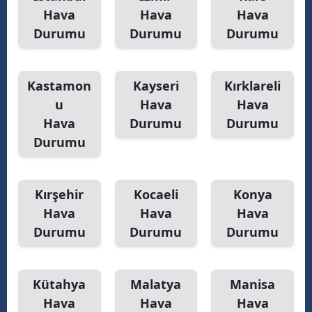
Hava
Hava
Hava
Durumu
Durumu
Durumu
Kastamon
Kayseri
Kırklareli
u
Hava
Hava
Hava
Durumu
Durumu
Durumu
Kırşehir
Kocaeli
Konya
Hava
Hava
Hava
Durumu
Durumu
Durumu
Kütahya
Malatya
Manisa
Hava
Hava
Hava