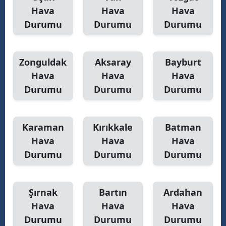
Hava
Hava
Hava
Durumu
Durumu
Durumu
Zonguldak
Aksaray
Bayburt
Hava
Hava
Hava
Durumu
Durumu
Durumu
Karaman
Kırıkkale
Batman
Hava
Hava
Hava
Durumu
Durumu
Durumu
Şırnak
Bartın
Ardahan
Hava
Hava
Hava
Durumu
Durumu
Durumu