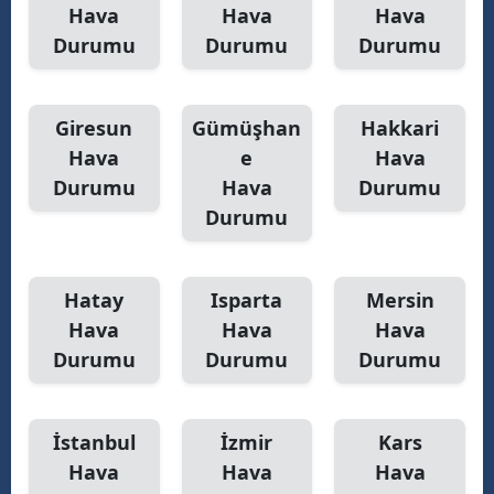
Hava
Hava
Hava
Durumu
Durumu
Durumu
Giresun
Gümüşhan
Hakkari
Hava
e
Hava
Durumu
Hava
Durumu
Durumu
Hatay
Isparta
Mersin
Hava
Hava
Hava
Durumu
Durumu
Durumu
İstanbul
İzmir
Kars
Hava
Hava
Hava