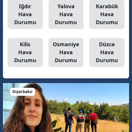
Iğdır
Yalova
Karabük
Hava
Hava
Hava
Durumu
Durumu
Durumu
Kilis
Osmaniye
Düzce
Hava
Hava
Hava
Durumu
Durumu
Durumu
Diyarbakır