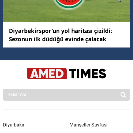
Diyarbekirspor’un yol haritası çizildi:
Sezonun ilk düdüğü evinde çalacak
Diyarbakır
Manşetler Sayfası