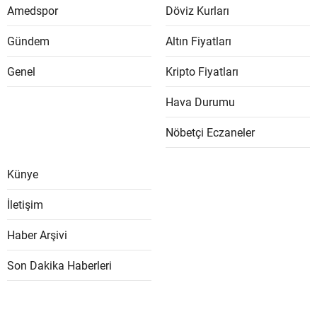
Amedspor
Döviz Kurları
Gündem
Altın Fiyatları
Genel
Kripto Fiyatları
Hava Durumu
Nöbetçi Eczaneler
Künye
İletişim
Haber Arşivi
Son Dakika Haberleri