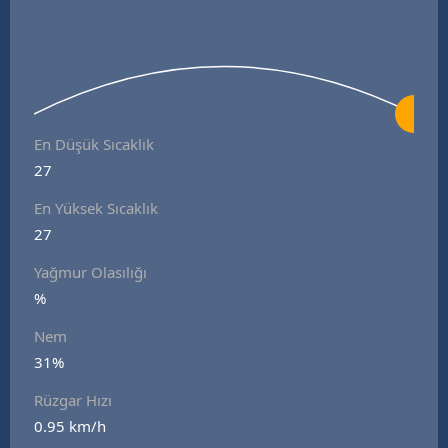
En Düşük Sıcaklık
27
En Yüksek Sıcaklık
27
Yağmur Olasılığı
%
Nem
31%
Rüzgar Hızı
0.95 km/h