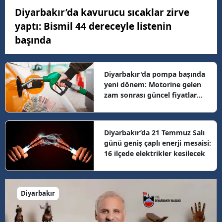
Diyarbakır’da kavurucu sıcaklar zirve
yaptı: Bismil 44 dereceyle listenin
başında
Diyarbakır'da pompa başında
yeni dönem: Motorine gelen
zam sonrası güncel fiyatlar
belli oldu
Diyarbakır’da 21 Temmuz Salı
günü geniş çaplı enerji mesaisi:
16 ilçede elektrikler kesilecek
Diyarbakır