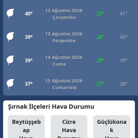
12 Ağustos 2026
40°
29°
41°
Çarşamba
13 Ağustos 2026
39°
28°
40°
Perşembe
14 Ağustos 2026
39°
28°
39°
Cuma
15 Ağustos 2026
37°
27°
38°
Cumartesi
Şırnak İlçeleri Hava Durumu
Beytüşşeb
Cizre
Güçlükona
ap
Hava
k