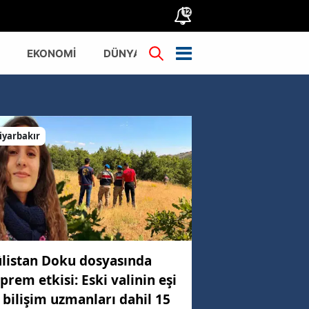
12
EKONOMİ
DÜNYA
TÜRKİYE
iyarbakır
listan Doku dosyasında
prem etkisi: Eski valinin eşi
 bilişim uzmanları dahil 15