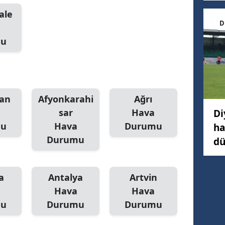
ale
D
mu
an
Afyonkarahi
Ağrı
sar
Hava
Di
mu
Hava
Durumu
ha
Durumu
dü
a
Antalya
Artvin
Hava
Hava
mu
Durumu
Durumu