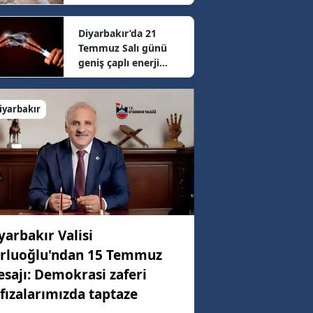
sonrası güncel fiyatlar
belli oldu
Diyarbakır’da 21
97 km/h
Temmuz Salı günü
geniş çaplı enerji
mesaisi: 16 ilçede
93 km/h
elektrikler kesilecek
iyarbakır
77 km/h
yarbakır Valisi
rluoğlu'ndan 15 Temmuz
sajı: Demokrasi zaferi
fızalarımızda taptaze