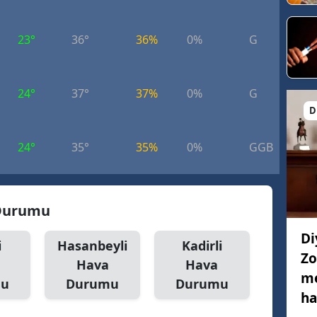
23°
36°
36%
0%
G
5.
24°
37°
37%
0%
G
5.
D
24°
35°
35%
0%
GGB
6.
 Durumu
Di
i
Hasanbeyli
Kadirli
Zo
Hava
Hava
me
mu
Durumu
Durumu
ha