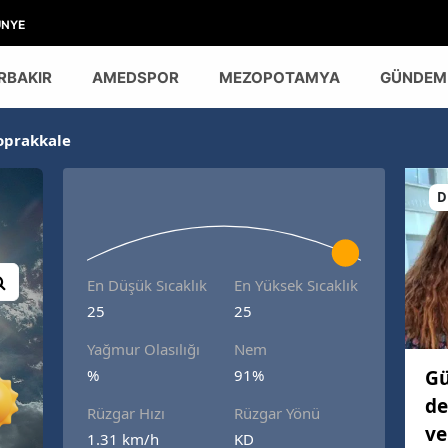
ÜNYE
RBAKIR
AMEDSPOR
MEZOPOTAMYA
GÜNDEM
oprakkale
D
En Düşük Sıcaklık
En Yüksek Sıcaklık
25
25
Yağmur Olasılığı
Nem
Gü
%
91%
de
Rüzgar Hızı
Rüzgar Yönü
ve
1.31 km/h
KD