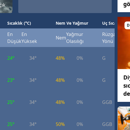
gö
çık
Sıcaklık (°C)
Nem Ve Yağmur
Uç Sıcaklık (°
D
En
En
Yağmur
Rüzgar
Rüzg
Nem
Düşük
Yüksek
Olasılığı
Yönü
Hızı
24°
34°
48%
0%
G
7.
Di
23°
34°
48%
0%
G
7.
sı
de
25°
34°
48%
0%
GGB
6.
25°
34°
50%
0%
GGB
6.