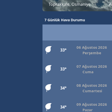
Toprakkale, Osmaniye
A
7 Günlük Hava Durumu
06 Ağustos 2026
33°
Perşembe
07 Ağustos 2026
33°
Cuma
08 Ağustos 2026
34°
Cumartesi
09 Ağustos 2026
34°
Pazar