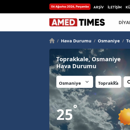
06 Ağustos 2026, Perşembe
ARŞİV
İLETİŞİM
K
DİYA
/
Hava Durumu
/
Osmaniye
/
T
Toprakkale, Osmaniye
Hava Durumu
İl:
İlçe:
°
25