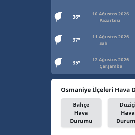
10 Ağustos 2026
36°
Pazartesi
11 Ağustos 2026
37°
Salı
12 Ağustos 2026
35°
Çarşamba
Osmaniye İlçeleri Hava
Bahçe
Düziç
Hava
Hava
Durumu
Duru