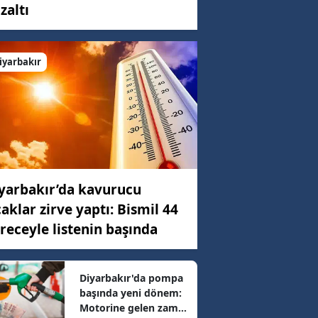
zaltı
C)
iyarbakır
ar
08 km/h
yarbakır’da kavurucu
35 km/h
caklar zirve yaptı: Bismil 44
receyle listenin başında
5 km/h
Diyarbakır'da pompa
başında yeni dönem:
07 km/h
Motorine gelen zam