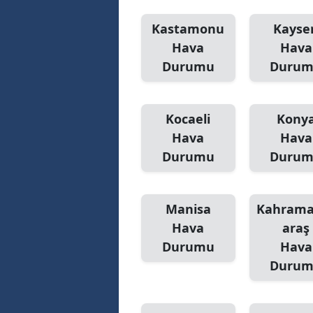
Kastamonu
Kayser
Hava
Hava
Durumu
Duru
Kocaeli
Kony
Hava
Hava
Durumu
Duru
Manisa
Kahram
Hava
araş
Durumu
Hava
Duru