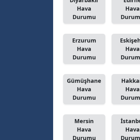
Diyarbakır
Edirn
Hava
Hava
Durumu
Duru
Erzurum
Eskişeh
Hava
Hava
Durumu
Duru
Gümüşhane
Hakka
Hava
Hava
Durumu
Duru
Mersin
İstanb
Hava
Hava
Durumu
Duru