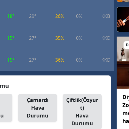
18°
29°
26%
0%
KKB
4.
15°
27°
35%
0%
KKD
4.
D
15°
27°
36%
0%
KKD
3.
umu
Di
Çamardı
Çiftlik(Özyur
Zo
Hava
t)
me
mu
Durumu
Hava
ha
Durumu