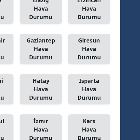
e
Elazığ
Erzincan
Hava
Hava
mu
Durumu
Durumu
ir
Gaziantep
Giresun
Hava
Hava
mu
Durumu
Durumu
ri
Hatay
Isparta
Hava
Hava
mu
Durumu
Durumu
ul
İzmir
Kars
Hava
Hava
mu
Durumu
Durumu