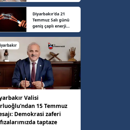
sonrası güncel fiyatlar
belli oldu
Diyarbakır’da 21
18 km/h
Temmuz Salı günü
geniş çaplı enerji
mesaisi: 16 ilçede
07 km/h
elektrikler kesilecek
iyarbakır
74 km/h
yarbakır Valisi
rluoğlu'ndan 15 Temmuz
sajı: Demokrasi zaferi
fızalarımızda taptaze