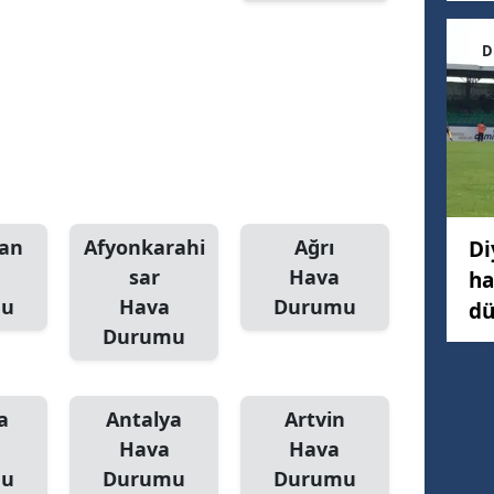
D
an
Afyonkarahi
Ağrı
Di
sar
Hava
ha
mu
Hava
Durumu
dü
Durumu
a
Antalya
Artvin
Hava
Hava
mu
Durumu
Durumu