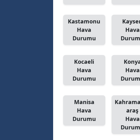
Kastamonu
Kayser
Hava
Hava
Durumu
Duru
Kocaeli
Kony
Hava
Hava
Durumu
Duru
Manisa
Kahram
Hava
araş
Durumu
Hava
Duru