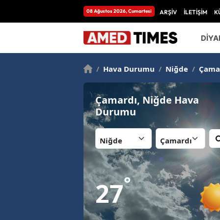
08 Ağustos 2026, Cumartesi
ARŞİV
İLETİŞİM
K
DİYA
/
Hava Durumu
/
Niğde
/
Çama
Çamardı, Niğde Hava
Durumu
İl:
İlçe:
°
27