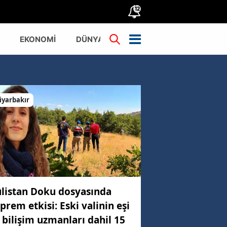
12
EKONOMİ
DÜNYA
TÜRKİYE
iyarbakır
listan Doku dosyasında
prem etkisi: Eski valinin eşi
 bilişim uzmanları dahil 15