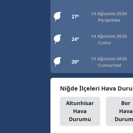
13 Ağustos 2026
27°
Perşembe
14 Ağustos 2026
24°
Cuma
15 Ağustos 2026
26°
Cumartesi
Niğde İlçeleri Hava Dur
Altunhisar
Bor
Hava
Hava
Durumu
Duru