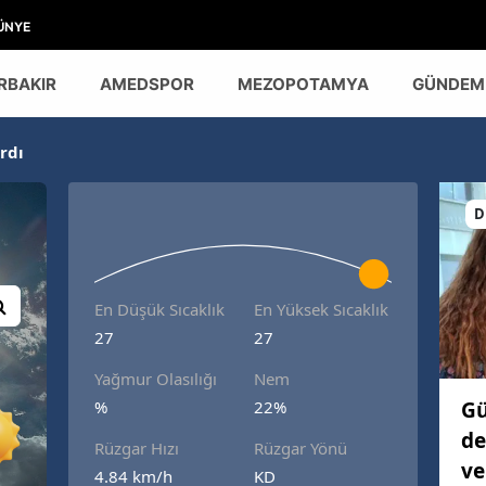
ÜNYE
RBAKIR
AMEDSPOR
MEZOPOTAMYA
GÜNDEM
rdı
D
En Düşük Sıcaklık
En Yüksek Sıcaklık
27
27
Yağmur Olasılığı
Nem
Gü
%
22%
de
Rüzgar Hızı
Rüzgar Yönü
ve
4.84 km/h
KD