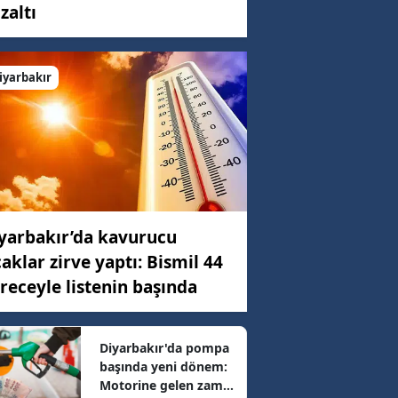
zaltı
C)
iyarbakır
ar
31 km/h
yarbakır’da kavurucu
8 km/h
caklar zirve yaptı: Bismil 44
receyle listenin başında
85 km/h
Diyarbakır'da pompa
başında yeni dönem:
09 km/h
Motorine gelen zam