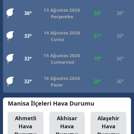
13 Ağustos 2026
36°
24°
38°
Perşembe
14 Ağustos 2026
33°
21°
36°
Cuma
15 Ağustos 2026
32°
19°
36°
Cumartesi
16 Ağustos 2026
32°
20°
36°
Pazar
Manisa İlçeleri Hava Durumu
Ahmetli
Akhisar
Alaşehir
Hava
Hava
Hava