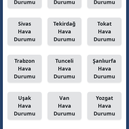
Durumu
Durumu
Durumu
Sivas
Tekirdağ
Tokat
Hava
Hava
Hava
Durumu
Durumu
Durumu
Trabzon
Tunceli
Şanlıurfa
Hava
Hava
Hava
Durumu
Durumu
Durumu
Uşak
Van
Yozgat
Hava
Hava
Hava
Durumu
Durumu
Durumu