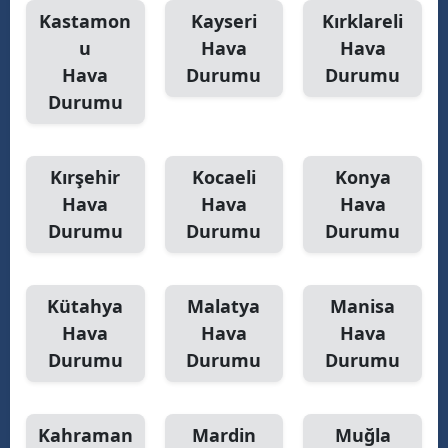
Kastamon
Kayseri
Kırklareli
u
Hava
Hava
Hava
Durumu
Durumu
Durumu
Kırşehir
Kocaeli
Konya
Hava
Hava
Hava
Durumu
Durumu
Durumu
Kütahya
Malatya
Manisa
Hava
Hava
Hava
Durumu
Durumu
Durumu
Kahraman
Mardin
Muğla