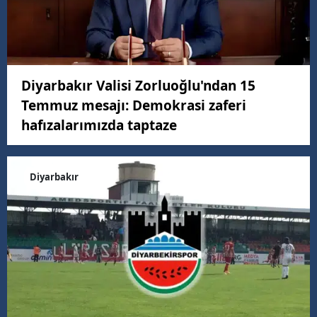
Diyarbakır Valisi Zorluoğlu'ndan 15
Temmuz mesajı: Demokrasi zaferi
hafızalarımızda taptaze
Diyarbakır