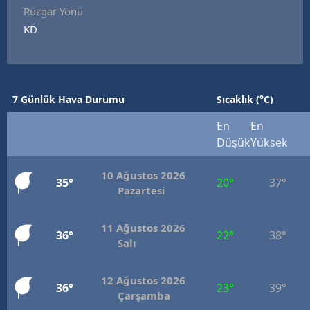
Rüzgar Yönü
KD
7 Günlük Hava Durumu
Sıcaklık (°C)
En
En
Düşük
Yüksek
10 Ağustos 2026
35°
20°
37°
Pazartesi
11 Ağustos 2026
36°
22°
38°
Salı
12 Ağustos 2026
36°
23°
39°
Çarşamba