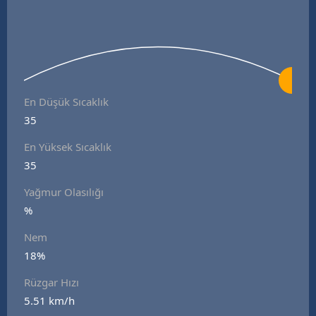
En Düşük Sıcaklık
35
En Yüksek Sıcaklık
35
Yağmur Olasılığı
%
Nem
18%
Rüzgar Hızı
5.51 km/h