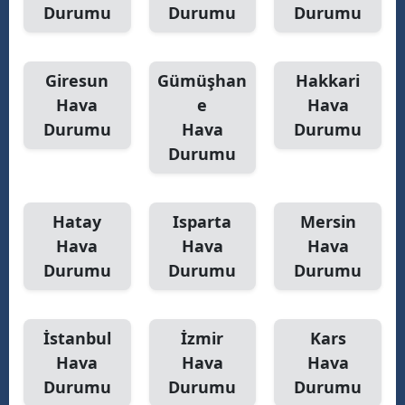
Durumu
Durumu
Durumu
Giresun
Gümüşhan
Hakkari
Hava
e
Hava
Durumu
Hava
Durumu
Durumu
Hatay
Isparta
Mersin
Hava
Hava
Hava
Durumu
Durumu
Durumu
İstanbul
İzmir
Kars
Hava
Hava
Hava
Durumu
Durumu
Durumu