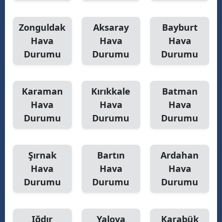
Zonguldak
Aksaray
Bayburt
Hava
Hava
Hava
Durumu
Durumu
Durumu
Karaman
Kırıkkale
Batman
Hava
Hava
Hava
Durumu
Durumu
Durumu
Şırnak
Bartın
Ardahan
Hava
Hava
Hava
Durumu
Durumu
Durumu
Iğdır
Yalova
Karabük