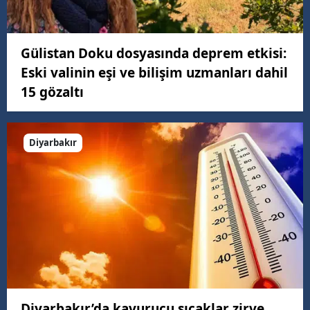
Gülistan Doku dosyasında deprem etkisi:
Eski valinin eşi ve bilişim uzmanları dahil
15 gözaltı
Diyarbakır
Diyarbakır’da kavurucu sıcaklar zirve