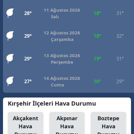
11 Ağustos 2026
28°
18°
31°
Salı
12 Ağustos 2026
29°
18°
32°
Çarşamba
13 Ağustos 2026
29°
19°
31°
Perşembe
14 Ağustos 2026
27°
16°
29°
Cuma
Kırşehir İlçeleri Hava Durumu
Akçakent
Akpınar
Boztepe
Hava
Hava
Hava