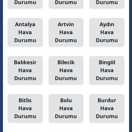
Durumu
Durumu
Durumu
Antalya
Artvin
Aydın
Hava
Hava
Hava
Durumu
Durumu
Durumu
Balıkesir
Bilecik
Bingöl
Hava
Hava
Hava
Durumu
Durumu
Durumu
Bitlis
Bolu
Burdur
Hava
Hava
Hava
Durumu
Durumu
Durumu